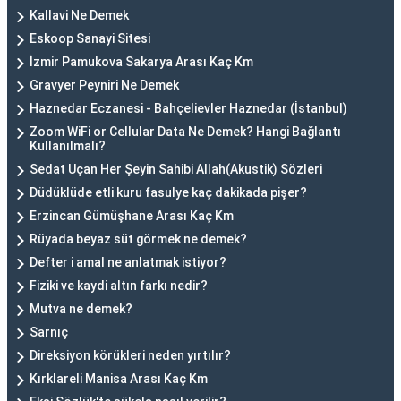
Kallavi Ne Demek
Eskoop Sanayi Sitesi
İzmir Pamukova Sakarya Arası Kaç Km
Gravyer Peyniri Ne Demek
Haznedar Eczanesi - Bahçelievler Haznedar (İstanbul)
Zoom WiFi or Cellular Data Ne Demek? Hangi Bağlantı
Kullanılmalı?
Sedat Uçan Her Şeyin Sahibi Allah(Akustik) Sözleri
Düdüklüde etli kuru fasulye kaç dakikada pişer?
Erzincan Gümüşhane Arası Kaç Km
Rüyada beyaz süt görmek ne demek?
Defter i amal ne anlatmak istiyor?
Fiziki ve kaydi altın farkı nedir?
Mutva ne demek?
Sarnıç
Direksiyon körükleri neden yırtılır?
Kırklareli Manisa Arası Kaç Km