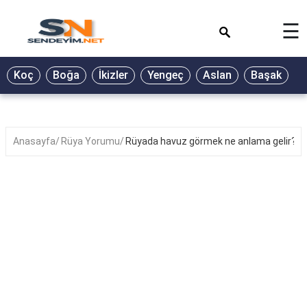
×
☰
BİYOGRAFİ
Koç
Boğa
İkizler
Yengeç
Aslan
Başak
T
GALERİ
GÜZEL
SÖZLER
Anasayfa
Rüya Yorumu
Rüyada havuz görmek ne anlama gelir?
GÜNLÜK
BURÇ
ŞİİR
RÜYA
TABİRLERİ
TÜRKÜ
SÖZLERİ
YEMEK