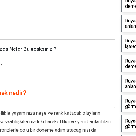
Rüya
dem
Rüya
anlam
Rüya
işare
zda Neler Bulacaksınız ?
Rüya
r?
dem
Rüyad
anlam
ek nedir?
Rüyad
görme
ikle yaşamınıza neşe ve renk katacak olayların
Rüya
osyal ilişkilerinizdeki hareketliliği ve yeni bağlantıları
görm
rprizlerle dolu bir döneme adım atacağınızı da