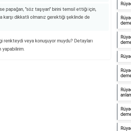
Rüya
e papağan, "söz taşıyan" birini temsil ettiği için,
 karşı dikkatli olmanız gerektiği şeklinde de
Rüyad
dem
Rüyad
i renkteydi veya konuşuyor muydu? Detayları
dem
 yapabilirim.
Rüya
Rüya
dem
Reklam Alanı
Rüya
anlam
Rüyad
dem
Rüya