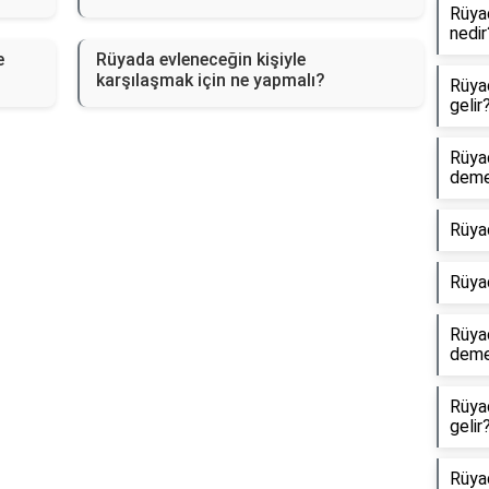
Rüyad
nedir
e
Rüyada evleneceğin kişiyle
karşılaşmak için ne yapmalı?
Rüyad
gelir
Rüya
dem
Rüya
Rüya
Rüyad
dem
Rüya
gelir
Rüyad