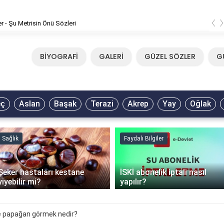
‹
er - Şu Metrisin Önü Sözleri
BİYOGRAFİ
GALERİ
GÜZEL SÖZLER
G
eç
Aslan
Başak
Terazi
Akrep
Yay
Oğlak
Sağlık
Faydalı Bilgiler
Şeker hastaları kestane
İSKİ abonelik iptali nasıl
yiyebilir mi?
yapılır?
 papağan görmek nedir?