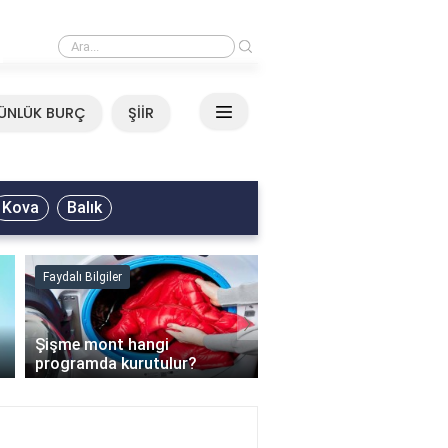
›
Mirkelam - Tavla Sözleri
ÜNLÜK BURÇ
ŞİİR
Kova
Balık
Faydalı Bilgiler
Faydalı Bilgiler
›
Şişme mont hangi
programda kurutulur?
Şofben suyu neden ısı