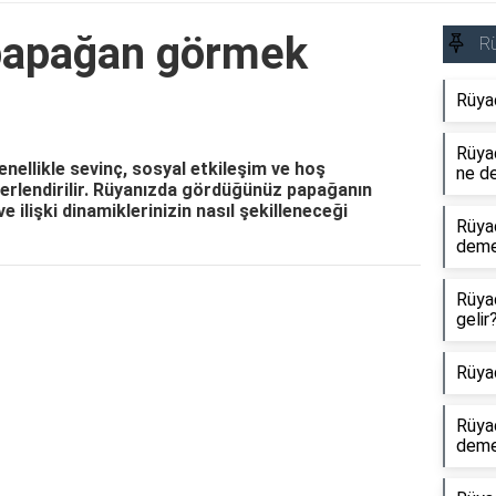
papağan görmek
R
Rüya
Rüyad
ellikle sevinç, sosyal etkileşim ve hoş
ne d
ğerlendirilir. Rüyanızda gördüğünüz papağanın
ve ilişki dinamiklerinizin nasıl şekilleneceği
Rüya
dem
Rüya
Reklam Alanı
gelir
Rüya
Rüya
dem