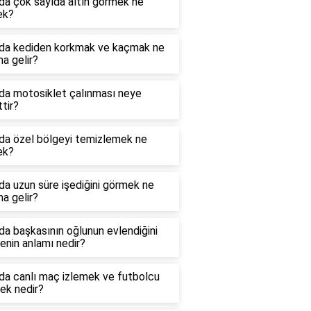
da çok sayıda altın görmek ne
ek?
da kediden korkmak ve kaçmak ne
a gelir?
da motosiklet çalınması neye
ttir?
da özel bölgeyi temizlemek ne
ek?
a uzun süre işediğini görmek ne
a gelir?
a başkasının oğlunun evlendiğini
nin anlamı nedir?
da canlı maç izlemek ve futbolcu
ek nedir?