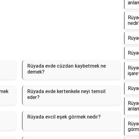
anlam
Rüya
nedir
Rüya
Rüya
Rüyada evde cüzdan kaybetmek ne
Rüya
demek?
işare
Rüya
rmek
Rüyada evde kertenkele neyi temsil
eder?
Rüyad
anlam
Rüyada evcil eşek görmek nedir?
Rüya
görm