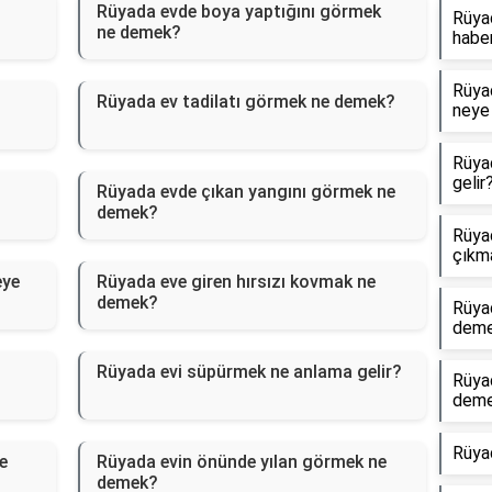
Rüyada evde boya yaptığını görmek
Rüyad
ne demek?
haber
Rüyad
Rüyada ev tadilatı görmek ne demek?
neye 
Rüya
gelir
Rüyada evde çıkan yangını görmek ne
demek?
Rüyad
çıkm
eye
Rüyada eve giren hırsızı kovmak ne
demek?
Rüya
dem
Rüyada evi süpürmek ne anlama gelir?
Rüya
dem
Rüya
e
Rüyada evin önünde yılan görmek ne
demek?