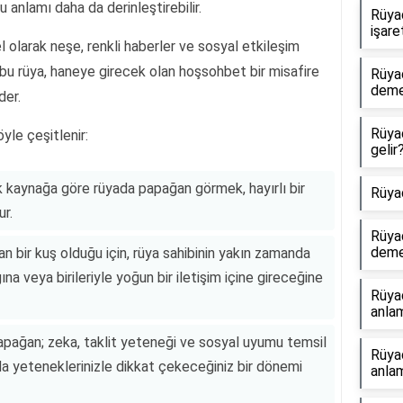
u anlamı daha da derinleştirebilir.
Rüya
işare
larak neşe, renkli haberler ve sosyal etkileşim
e bu rüya, haneye girecek olan hoşsohbet bir misafire
Rüya
dem
der.
Rüya
yle çeşitlenir:
gelir
ok kaynağa göre rüyada papağan görmek, hayırlı bir
Rüya
ur.
Rüya
dem
n bir kuş olduğu için, rüya sahibinin yakın zamanda
na veya birileriyle yoğun bir iletişim içine gireceğine
Rüya
anlam
pağan; zeka, taklit yeteneği ve sosyal uyumu temsil
Rüya
da yeteneklerinizle dikkat çekeceğiniz bir dönemi
anlam