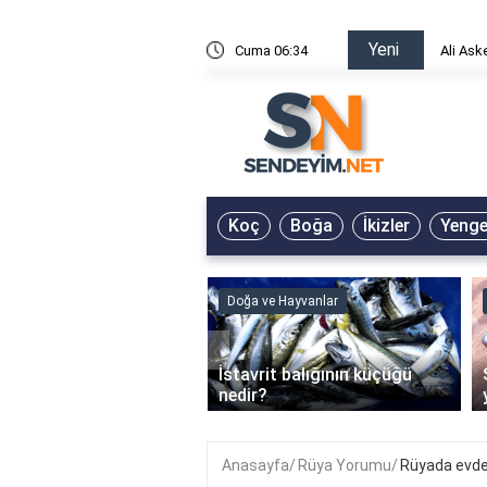
Yeni
risin Önü Sözleri
Cuma 06:34
Ali Ask
Koç
Boğa
İkizler
Yeng
ve Hayvanlar
Doğa ve Hayvanlar
‹
li en çok hangi iklimde
İstavrit balığının küçüğü
r?
nedir?
Anasayfa
Rüya Yorumu
Rüyada evde