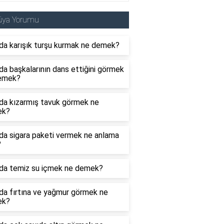
üya Yorumu
da karışık turşu kurmak ne demek?
a başkalarının dans ettiğini görmek
emek?
da kızarmış tavuk görmek ne
ek?
da sigara paketi vermek ne anlama
?
da temiz su içmek ne demek?
da fırtına ve yağmur görmek ne
ek?