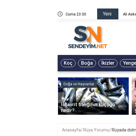
Yeni
risin Önü Sözleri
Cuma 23:30
Ali Ask
Koç
Boğa
İkizler
Yeng
ve Hayvanlar
Doğa ve Hayvanlar
‹
li en çok hangi iklimde
İstavrit balığının küçüğü
r?
nedir?
Anasayfa
Rüya Yorumu
Rüyada dolm