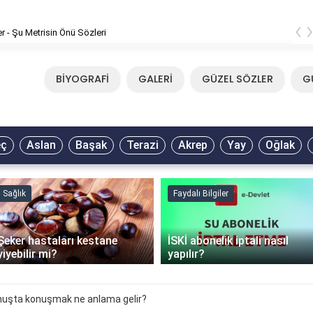
‹
er - Şu Metrisin Önü Sözleri
BİYOGRAFİ
GALERİ
GÜZEL SÖZLER
G
eç
Aslan
Başak
Terazi
Akrep
Yay
Oğlak
Sağlık
Faydalı Bilgiler
Şeker hastaları kestane
İSKİ abonelik iptali nasıl
yiyebilir mi?
yapılır?
uşta konuşmak ne anlama gelir?