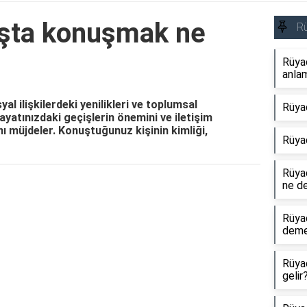
şta konuşmak ne
R
Rüya
anlam
 ilişkilerdeki yenilikleri ve toplumsal
Rüya
hayatınızdaki geçişlerin önemini ve iletişim
nı müjdeler. Konuştuğunuz kişinin kimliği,
Rüya
Rüyad
ne d
Reklam Alanı
Rüya
dem
Rüya
gelir