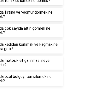
da temiz su içmek ne demek?
da fırtına ve yağmur görmek ne
ek?
da çok sayıda altın görmek ne
ek?
da kediden korkmak ve kaçmak ne
a gelir?
da motosiklet çalınması neye
ttir?
da özel bölgeyi temizlemek ne
ek?