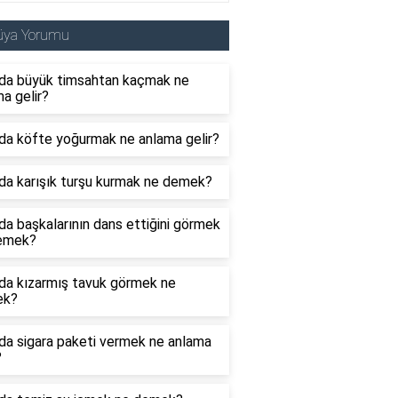
üya Yorumu
da büyük timsahtan kaçmak ne
a gelir?
da köfte yoğurmak ne anlama gelir?
da karışık turşu kurmak ne demek?
a başkalarının dans ettiğini görmek
emek?
da kızarmış tavuk görmek ne
ek?
da sigara paketi vermek ne anlama
?