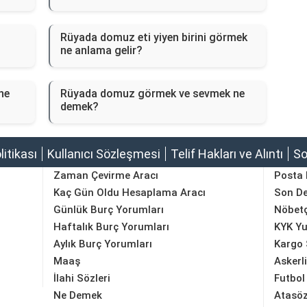
Rüyada domuz eti yiyen birini görmek
ne anlama gelir?
ne
Rüyada domuz görmek ve sevmek ne
demek?
olitikası
Kullanıcı Sözleşmesi
Telif Hakları ve Alıntı
So
Zaman Çevirme Aracı
Posta
Kaç Gün Oldu Hesaplama Aracı
Son D
Günlük Burç Yorumları
Nöbetç
Haftalık Burç Yorumları
KYK Yu
Aylık Burç Yorumları
Kargo 
Maaş
Askerl
İlahi Sözleri
Futbol
Ne Demek
Atasöz