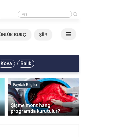
›
Mirkelam - Tavla Sözleri
ÜNLÜK BURÇ
ŞİİR
Kova
Balık
Faydalı Bilgiler
Faydalı Bilgiler
›
Şişme mont hangi
programda kurutulur?
Şofben suyu neden ısı