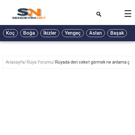
×
☰
BİYOGRAFİ
Koç
Boğa
İkizler
Yengeç
Aslan
Başak
T
GALERİ
GÜZEL
SÖZLER
Anasayfa
Rüya Yorumu
Rüyada deri ceket görmek ne anlama geli
GÜNLÜK
BURÇ
ŞİİR
RÜYA
TABİRLERİ
TÜRKÜ
SÖZLERİ
YEMEK