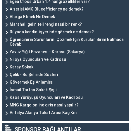
Egea Cross Urban 1.4 hangi özellikler var?
A serisi AMG Blueefficiency ne demek?
Alarga Etmek Ne Demek
Marshall gelin teli rengi nasıl bir renk?
Rüyada kendini işyerinde görmek ne demek?
Öğrencilerin Sorunlarını Çözmek Için Kurulan Birim Bulmaca
Cevabı
Yavuz Yiğit Eczanesi - Karasu (Sakarya)
Niloya Oyuncuları ve Kadrosu
Karay Sokak
Çelik - Bu Şehirde Sözleri
Gövermek Eş Anlamlısı
İsmail Tartan Sokak Şişli
Kaos Yürüyüşü Oyuncuları ve Kadrosu
MNG Kargo online giriş nasıl yapılır?
Antalya Alanya Tokat Arası Kaç Km
SPONSOR BAĞLANTILAR