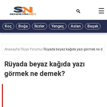
×
☰
BİYOGRAFİ
Koç
Boğa
İkizler
Yengeç
Aslan
Başak
T
GALERİ
GÜZEL
SÖZLER
Anasayfa
Rüya Yorumu
Rüyada beyaz kağıda yazı görmek ne de
GÜNLÜK
BURÇ
Rüyada beyaz kağıda yazı
ŞİİR
görmek ne demek?
RÜYA
TABİRLERİ
TÜRKÜ
SÖZLERİ
YEMEK