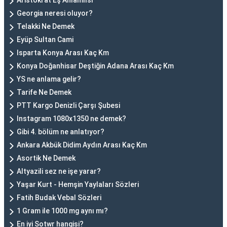
Aristokrat Eş Anlamlısı
Georgia neresi oluyor?
Telakki Ne Demek
Eyüp Sultan Cami
Isparta Konya Arası Kaç Km
Konya Doğanhisar Deştiğin Adana Arası Kaç Km
YS ne anlama gelir?
Tarife Ne Demek
PTT Kargo Denizli Çarşı Şubesi
Instagram 1080x1350 ne demek?
Gibi 4. bölüm ne anlatıyor?
Ankara Akbük Didim Aydın Arası Kaç Km
Asortik Ne Demek
Altyazili sez ne işe yarar?
Yaşar Kurt - Hemşin Yaylaları Sözleri
Fatih Budak Vebal Sözleri
1 Gram ile 1000 mg aynı mı?
En iyi Sotwr hangisi?