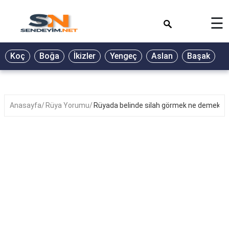
×
☰
BİYOGRAFİ
Koç
Boğa
İkizler
Yengeç
Aslan
Başak
T
GALERİ
GÜZEL
SÖZLER
Anasayfa
Rüya Yorumu
Rüyada belinde silah görmek ne demek?
GÜNLÜK
BURÇ
ŞİİR
RÜYA
TABİRLERİ
TÜRKÜ
SÖZLERİ
YEMEK