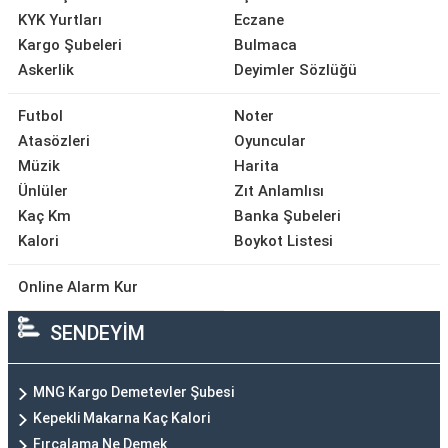
KYK Yurtları
Eczane
Kargo Şubeleri
Bulmaca
Askerlik
Deyimler Sözlüğü
Futbol
Noter
Atasözleri
Oyuncular
Müzik
Harita
Ünlüler
Zıt Anlamlısı
Kaç Km
Banka Şubeleri
Kalori
Boykot Listesi
Online Alarm Kur
SENDEYİM
MNG Kargo Demetevler Şubesi
Kepekli Makarna Kaç Kalori
Fırçalama Ne Demek