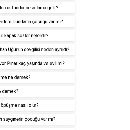
den üstündür ne anlama gelir?
Erdem Dündar'ın çocuğu var mı?
ır kapak sözler nelerdir?
an Uğur'un sevgilisi neden ayrıldı?
vor Pınar kaç yaşında ve evli mi?
şme ne demek?
e demek?
i öpüşme nasıl olur?
h saygınerin çocuğu var mı?