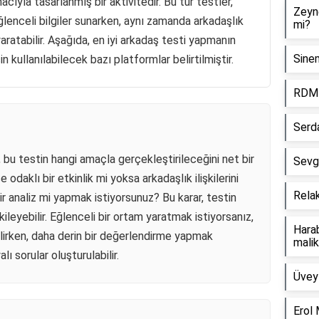
acıyla tasarlanmış bir aktivitedir. Bu tür testler,
Zeyne
ğlenceli bilgiler sunarken, aynı zamanda arkadaşlık
mi?
aratabilir. Aşağıda, en iyi arkadaş testi yapmanın
Sinem
 kullanılabilecek bazı platformlar belirtilmiştir.
RDM 
Serda
 bu testin hangi amaçla gerçekleştirileceğini net bir
Sevgi
odaklı bir etkinlik mi yoksa arkadaşlık ilişkilerini
Rela
r analiz mi yapmak istiyorsunuz? Bu karar, testin
kileyebilir. Eğlenceli bir ortam yaratmak istiyorsanız,
Harab
bilirken, daha derin bir değerlendirme yapmak
malik
lı sorular oluşturulabilir.
Üvey 
Erol 