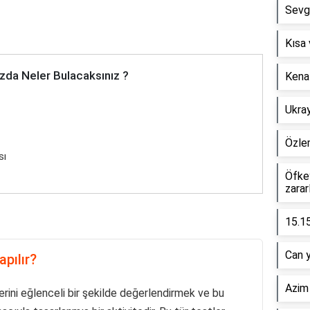
Sevgi
Kısa 
zda Neler Bulacaksınız ?
Kenaf
Ukray
Özle
sı
Öfkey
zarar
15.15
Can y
apılır?
Azim 
ilerini eğlenceli bir şekilde değerlendirmek ve bu