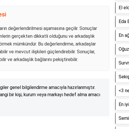
El el
esi
Eda 
ın değerlendirilmesi aşamasına geçilir. Sonuçlar
En ağ
kimlerin gerçekten dikkatli olduğunu ve arkadaşlık
nu görmek mümkündür. Bu değerlendirme, arkadaşlar
Oğuzh
lir ve mevcut ilişkileri güçlendirebilir. Sonuçlar,
lir ve arkadaşlık bağlarını pekiştirebilir.
Survi
Seki
lgiler genel bilgilendirme amacıyla hazırlanmıştır.
<3 n
angi bir kişi, kurum veya markayı hedef alma amacı
En iy
Semi