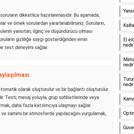
Yansı
 soruların dikkatlice hazırlanmasıdır. Bu aşamada,
ar ve örnek sorulardan yararlanabilirsiniz. Soruların,
Kalbi
şkilerini yansıtan, ilginç ve düşündürücü olması
oruların gizliliğe saygı gösterdiğinden emin
El el
nedir
bir test deneyimi sağlar.
Matur
nedir
aylaşılması
Turun
nedir
tomatik olarak oluşturulur ve bir bağlantı oluşturulur.
lir. Testi, mesaj yoluyla, grup sohbetlerinde veya
Kama
mak, daha fazla katılımcıya ulaşmayı sağlar.
Opti
i ve samimi bir atmosferde yapılacağını vurgulamak,
Güven