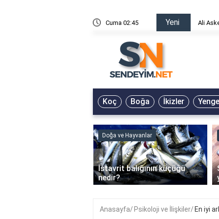
Yeni
risin Önü Sözleri
Cuma 02:45
Ali Ask
Koç
Boğa
İkizler
Yeng
ve Hayvanlar
Doğa ve Hayvanlar
‹
li en çok hangi iklimde
İstavrit balığının küçüğü
r?
nedir?
Anasayfa
Psikoloji ve İlişkiler
En iyi a