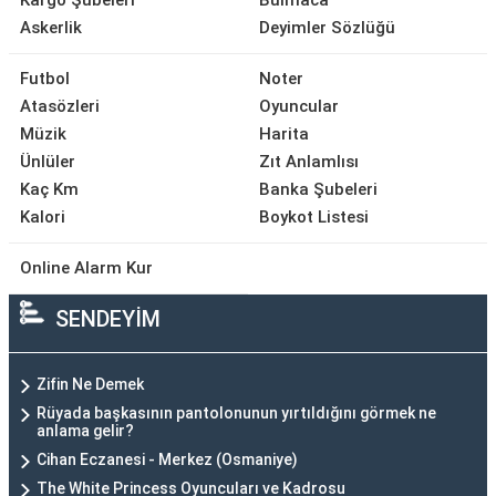
Kargo Şubeleri
Bulmaca
Askerlik
Deyimler Sözlüğü
Futbol
Noter
Atasözleri
Oyuncular
Müzik
Harita
Ünlüler
Zıt Anlamlısı
Kaç Km
Banka Şubeleri
Kalori
Boykot Listesi
Online Alarm Kur
SENDEYİM
Zifin Ne Demek
Rüyada başkasının pantolonunun yırtıldığını görmek ne
anlama gelir?
Cihan Eczanesi - Merkez (Osmaniye)
The White Princess Oyuncuları ve Kadrosu