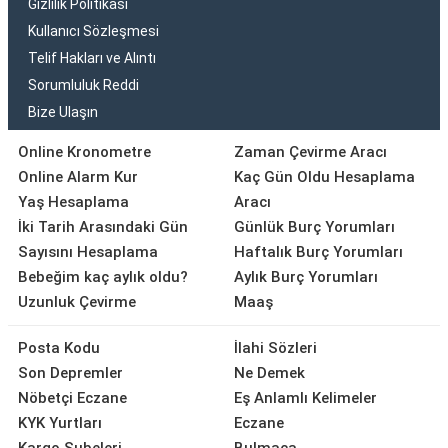
Gizlilik Politikası
Kullanıcı Sözleşmesi
Telif Hakları ve Alıntı
Sorumluluk Reddi
Bize Ulaşın
Online Kronometre
Zaman Çevirme Aracı
Online Alarm Kur
Kaç Gün Oldu Hesaplama
Yaş Hesaplama
Aracı
İki Tarih Arasındaki Gün
Günlük Burç Yorumları
Sayısını Hesaplama
Haftalık Burç Yorumları
Bebeğim kaç aylık oldu?
Aylık Burç Yorumları
Uzunluk Çevirme
Maaş
Posta Kodu
İlahi Sözleri
Son Depremler
Ne Demek
Nöbetçi Eczane
Eş Anlamlı Kelimeler
KYK Yurtları
Eczane