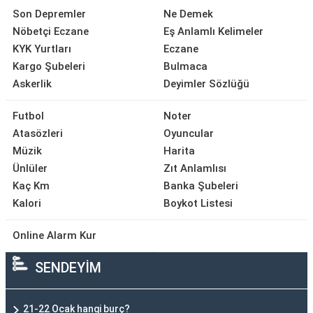
Son Depremler
Ne Demek
Nöbetçi Eczane
Eş Anlamlı Kelimeler
KYK Yurtları
Eczane
Kargo Şubeleri
Bulmaca
Askerlik
Deyimler Sözlüğü
Futbol
Noter
Atasözleri
Oyuncular
Müzik
Harita
Ünlüler
Zıt Anlamlısı
Kaç Km
Banka Şubeleri
Kalori
Boykot Listesi
Online Alarm Kur
SENDEYİM
21-22 Ocak hangi burç?