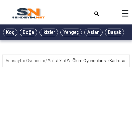
×
☰
BİYOGRAFİ
Koç
Boğa
İkizler
Yengeç
Aslan
Başak
T
GALERİ
GÜZEL
SÖZLER
Anasayfa
Oyuncular
Ya İstiklal Ya Ölüm Oyuncuları ve Kadrosu
GÜNLÜK
BURÇ
ŞİİR
RÜYA
TABİRLERİ
TÜRKÜ
SÖZLERİ
YEMEK