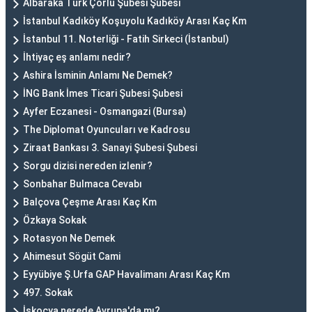
Albaraka Türk Çorlu Şubesi Şubesi
İstanbul Kadıköy Koşuyolu Kadıköy Arası Kaç Km
İstanbul 11. Noterliği - Fatih Sirkeci (İstanbul)
İhtiyaç eş anlamı nedir?
Ashira İsminin Anlamı Ne Demek?
İNG Bank İmes Ticari Şubesi Şubesi
Ayfer Eczanesi - Osmangazi (Bursa)
The Diplomat Oyuncuları ve Kadrosu
Ziraat Bankası 3. Sanayi Şubesi Şubesi
Sorgu dizisi nereden izlenir?
Sonbahar Bulmaca Cevabı
Balçova Çeşme Arası Kaç Km
Özkaya Sokak
Rotasyon Ne Demek
Ahimesut Sögüt Cami
Eyyübiye Ş.Urfa GAP Havalimanı Arası Kaç Km
497. Sokak
İskoçya nerede Avrupa'da mı?