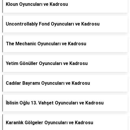
Kloun Oyuncuları ve Kadrosu
Uncontrollably Fond Oyuncuları ve Kadrosu
The Mechanic Oyuncuları ve Kadrosu
Yetim Gönüller Oyuncuları ve Kadrosu
Cadılar Bayramı Oyuncuları ve Kadrosu
İblisin Oğlu 13. Vahşet Oyuncuları ve Kadrosu
Karanlık Gölgeler Oyuncuları ve Kadrosu