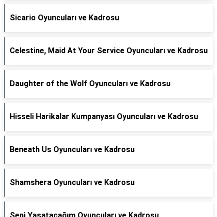
Sicario Oyuncuları ve Kadrosu
Celestine, Maid At Your Service Oyuncuları ve Kadrosu
Daughter of the Wolf Oyuncuları ve Kadrosu
Hisseli Harikalar Kumpanyası Oyuncuları ve Kadrosu
Beneath Us Oyuncuları ve Kadrosu
Shamshera Oyuncuları ve Kadrosu
Seni Yaşatacağım Oyuncuları ve Kadrosu