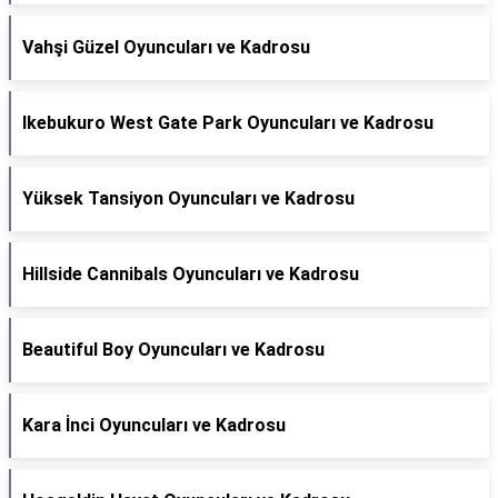
Vahşi Güzel Oyuncuları ve Kadrosu
Ikebukuro West Gate Park Oyuncuları ve Kadrosu
Yüksek Tansiyon Oyuncuları ve Kadrosu
Hillside Cannibals Oyuncuları ve Kadrosu
Beautiful Boy Oyuncuları ve Kadrosu
Kara İnci Oyuncuları ve Kadrosu