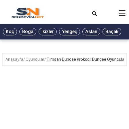
×
☰
BİYOGRAFİ
Koç
Boğa
İkizler
Yengeç
Aslan
Başak
T
GALERİ
GÜZEL
SÖZLER
Anasayfa
Oyuncular
Timsah Dundee Krokodil Dundee Oyuncuları 
GÜNLÜK
BURÇ
ŞİİR
RÜYA
TABİRLERİ
TÜRKÜ
SÖZLERİ
YEMEK