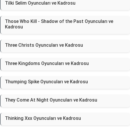
Tilki Selim Oyuncuları ve Kadrosu
Those Who Kill - Shadow of the Past Oyuncuları ve
Kadrosu
Three Christs Oyuncuları ve Kadrosu
Three Kingdoms Oyuncuları ve Kadrosu
Thumping Spike Oyuncuları ve Kadrosu
They Come At Night Oyuncuları ve Kadrosu
Thinking Xxx Oyuncuları ve Kadrosu