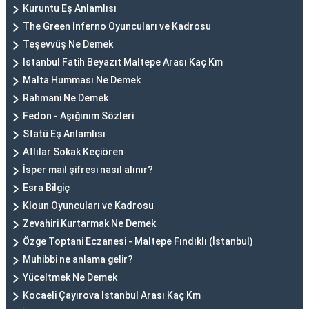
Kuruntu Eş Anlamlısı
The Green Inferno Oyuncuları ve Kadrosu
Teşevvüş Ne Demek
İstanbul Fatih Beyazıt Maltepe Arası Kaç Km
Malta Humması Ne Demek
Rahmani Ne Demek
Fedon - Aşığınım Sözleri
Statü Eş Anlamlısı
Atlılar Sokak Keçiören
İsper mail şifresi nasıl alınır?
Esra Bilgiç
Kloun Oyuncuları ve Kadrosu
Zevahiri Kurtarmak Ne Demek
Özge Toptani Eczanesi - Maltepe Fındıklı (İstanbul)
Muhibbi ne anlama gelir?
Yüceltmek Ne Demek
Kocaeli Çayırova İstanbul Arası Kaç Km