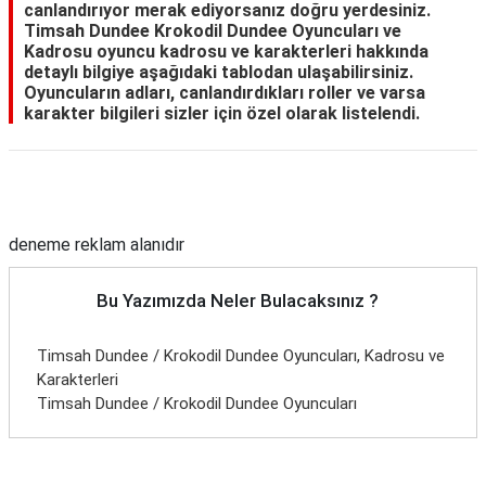
canlandırıyor merak ediyorsanız doğru yerdesiniz.
Timsah Dundee Krokodil Dundee Oyuncuları ve
Kadrosu oyuncu kadrosu ve karakterleri hakkında
detaylı bilgiye aşağıdaki tablodan ulaşabilirsiniz.
Oyuncuların adları, canlandırdıkları roller ve varsa
karakter bilgileri sizler için özel olarak listelendi.
Reklam Alanı
deneme reklam alanıdır
Bu Yazımızda Neler Bulacaksınız ?
Timsah Dundee / Krokodil Dundee Oyuncuları, Kadrosu ve
Karakterleri
Timsah Dundee / Krokodil Dundee Oyuncuları