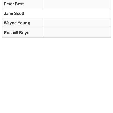
Peter Best
Jane Scott
Wayne Young
Russell Boyd
Reklam Alanı