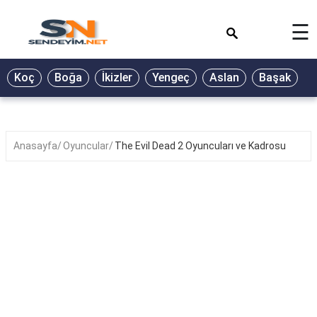
×
☰
BİYOGRAFİ
Koç
Boğa
İkizler
Yengeç
Aslan
Başak
T
GALERİ
GÜZEL
SÖZLER
Anasayfa
Oyuncular
The Evil Dead 2 Oyuncuları ve Kadrosu
GÜNLÜK
BURÇ
ŞİİR
RÜYA
TABİRLERİ
TÜRKÜ
SÖZLERİ
YEMEK