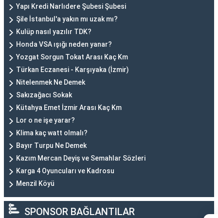
Yapı Kredi Narlıdere Şubesi Şubesi
Şile İstanbul'a yakın mı uzak mı?
Kulüp nasıl yazılır TDK?
Honda VSA ışığı neden yanar?
Yozgat Sorgun Tokat Arası Kaç Km
Türkan Eczanesi - Karşıyaka (İzmir)
Nitelenmek Ne Demek
Sakızağacı Sokak
Kütahya Emet İzmir Arası Kaç Km
Lor o ne işe yarar?
Klima kaç watt olmalı?
Bayır Turpu Ne Demek
Kazım Mercan Deyiş ve Semahlar Sözleri
Karga 4 Oyuncuları ve Kadrosu
Menzil Köyü
SPONSOR BAĞLANTILAR