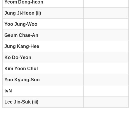
Yeom Dong-heon
Jung Ji-Hoon (ii)
Yoo Jung-Woo
Geum Chae-An
Jung Kang-Hee
Ko Do-Yeon
Kim Yoon Chul
Yoo Kyung-Sun
tvN
Lee Jin-Suk (iii)
Reklam Alanı