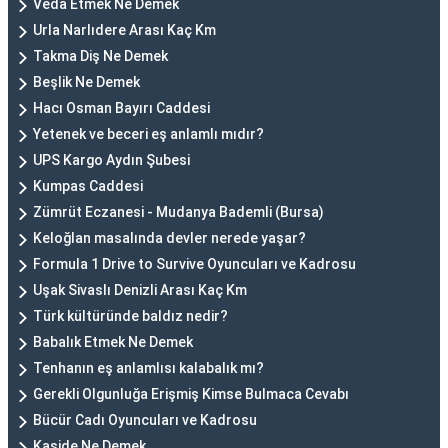
Veda Etmek Ne Demek
Urla Narlıdere Arası Kaç Km
Takma Diş Ne Demek
Beşlik Ne Demek
Hacı Osman Bayırı Caddesi
Yetenek ve beceri eş anlamlı mıdır?
UPS Kargo Aydın Şubesi
Kumpas Caddesi
Zümrüt Eczanesi - Mudanya Bademli (Bursa)
Keloğlan masalında devler nerede yaşar?
Formula 1 Drive to Survive Oyuncuları ve Kadrosu
Uşak Sivaslı Denizli Arası Kaç Km
Türk kültüründe baldız nedir?
Babalık Etmek Ne Demek
Tenhanın eş anlamlısı kalabalık mı?
Gerekli Olgunluğa Erişmiş Kimse Bulmaca Cevabı
Bücür Cadı Oyuncuları ve Kadrosu
Kaside Ne Demek