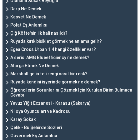
Osmanlı Sokak Beyoğlu
Darp Ne Demek
Kasvet Ne Demek
Polat Eş Anlamlısı
Çiğ Köfte'nin ilk hali nasıldı?
Rüyada kırık bisiklet görmek ne anlama gelir?
Egea Cross Urban 1.4 hangi özellikler var?
A serisi AMG Blueefficiency ne demek?
Alarga Etmek Ne Demek
Marshall gelin teli rengi nasıl bir renk?
Rüyada kendini işyerinde görmek ne demek?
Öğrencilerin Sorunlarını Çözmek Için Kurulan Birim Bulmaca
Cevabı
Yavuz Yiğit Eczanesi - Karasu (Sakarya)
Niloya Oyuncuları ve Kadrosu
Karay Sokak
Çelik - Bu Şehirde Sözleri
Gövermek Eş Anlamlısı