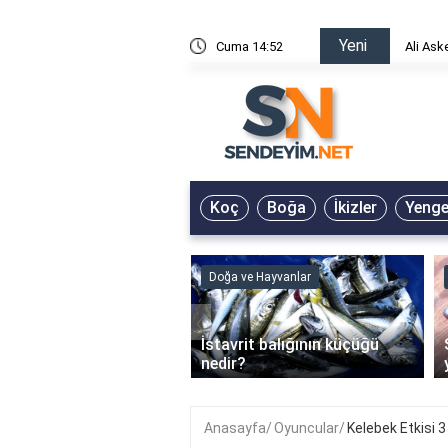
Yeni
risin Önü Sözleri
Cuma 14:52
Ali Ask
Koç
Boğa
İkizler
Yeng
ve Hayvanlar
Doğa ve Hayvanlar
‹
li en çok hangi iklimde
İstavrit balığının küçüğü
r?
nedir?
Anasayfa
Oyuncular
Kelebek Etkisi 