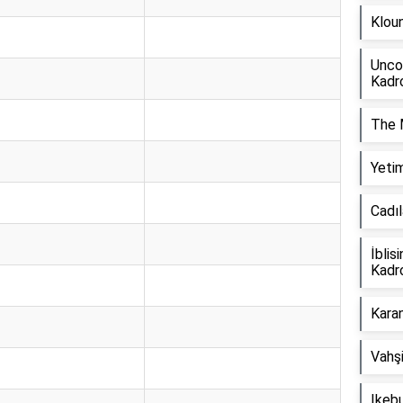
Klou
Uncon
Kadr
The 
Yetim
Cadıl
İblis
Kadr
Karan
Vahşi
Ikeb