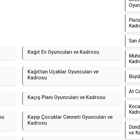
Oyun
Pieta
Kadr
San 
Kağıt Ev Oyuncuları ve Kadrosu
Muhal
Kadr
Kağıttan Uçaklar Oyuncuları ve
Büyü
Kadrosu
At C
Kaçış Planı Oyuncuları ve Kadrosu
Kocan
Kadr
su
Kayıp Çocuklar Cenneti Oyuncuları ve
Kadrosu
Dünd
ve K