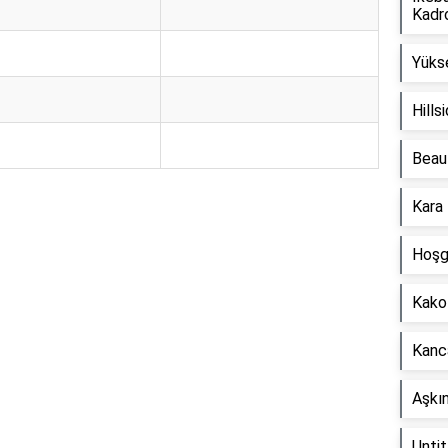
Kadr
Yüks
Hills
Beaut
Kara 
Reklam Alanı
Hoşg
Kako
Kanc
Aşkın
Untit