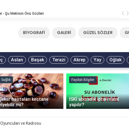
‹
er - Şu Metrisin Önü Sözleri
BİYOGRAFİ
GALERİ
GÜZEL SÖZLER
G
eç
Aslan
Başak
Terazi
Akrep
Yay
Oğlak
Sağlık
Faydalı Bilgiler
Şeker hastaları kestane
İSKİ abonelik iptali nasıl
yiyebilir mi?
yapılır?
3 Oyuncuları ve Kadrosu