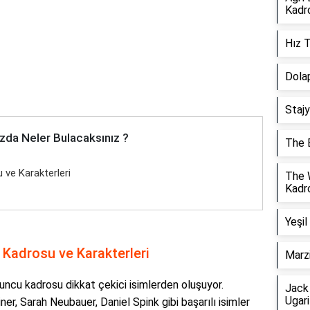
Kadr
Hız T
Dolap
Staj
zda Neler Bulacaksınız ?
The 
 ve Karakterleri
The 
Kadr
Yeşil
, Kadrosu ve Karakterleri
Marz
uncu kadrosu dikkat çekici isimlerden oluşuyor.
Jack
Ugari
er, Sarah Neubauer, Daniel Spink gibi başarılı isimler