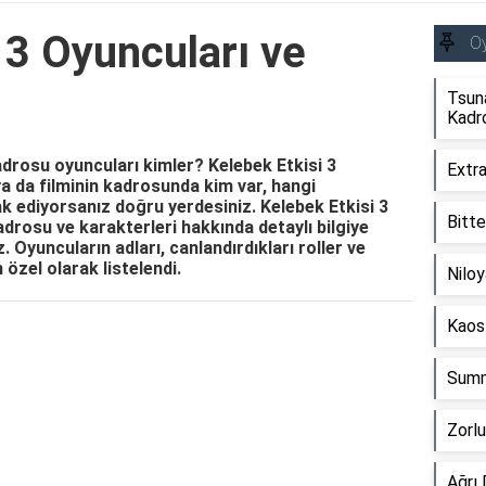
 3 Oyuncuları ve
O
Tsun
Kadr
adrosu oyuncuları kimler? Kelebek Etkisi 3
Extra
ya da filminin kadrosunda kim var, hangi
k ediyorsanız doğru yerdesiniz. Kelebek Etkisi 3
Bitte
rosu ve karakterleri hakkında detaylı bilgiye
. Oyuncuların adları, canlandırdıkları roller ve
n özel olarak listelendi.
Niloy
Kaos
Reklam Alanı
Summ
Zorlu
Ağrı 