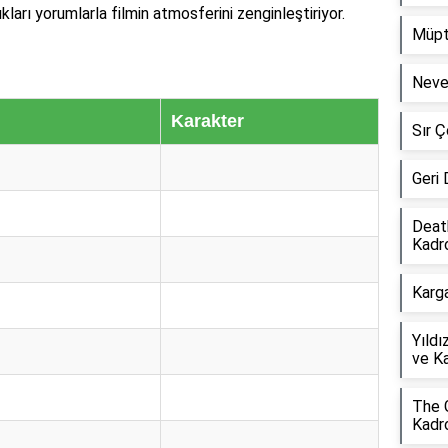
ıkları yorumlarla filmin atmosferini zenginleştiriyor.
Müpt
Neve
Karakter
Sır Ç
Geri
Deat
Kadr
Karg
Yıldı
ve K
The 
Kadr