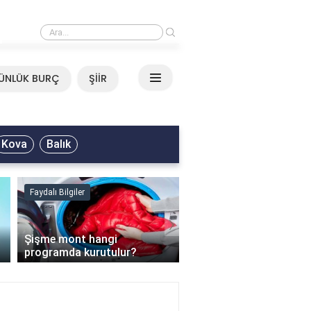
›
Mirkelam - Tavla Sözleri
ÜNLÜK BURÇ
ŞİİR
Kova
Balık
Faydalı Bilgiler
Faydalı Bilgiler
›
Şişme mont hangi
programda kurutulur?
Şofben suyu neden ısı