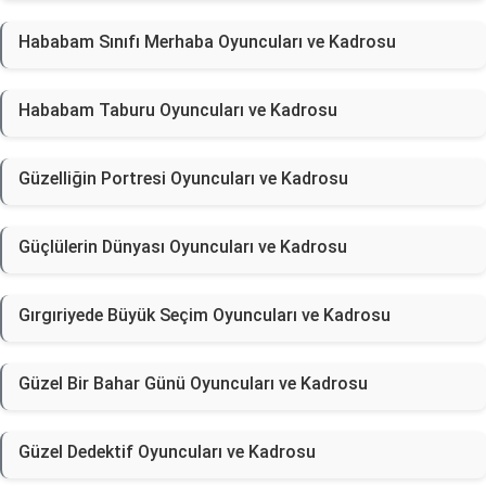
Hababam Sınıfı Merhaba Oyuncuları ve Kadrosu
Hababam Taburu Oyuncuları ve Kadrosu
Güzelliğin Portresi Oyuncuları ve Kadrosu
Güçlülerin Dünyası Oyuncuları ve Kadrosu
Gırgıriyede Büyük Seçim Oyuncuları ve Kadrosu
Güzel Bir Bahar Günü Oyuncuları ve Kadrosu
Güzel Dedektif Oyuncuları ve Kadrosu