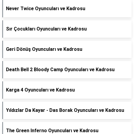
Never Twice Oyuncuları ve Kadrosu
Sır Çocukları Oyuncuları ve Kadrosu
Geri Dönüş Oyuncuları ve Kadrosu
Death Bell 2 Bloody Camp Oyuncuları ve Kadrosu
Karga 4 Oyuncuları ve Kadrosu
Yıldızlar Da Kayar - Das Borak Oyuncuları ve Kadrosu
The Green Inferno Oyuncuları ve Kadrosu