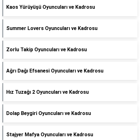
Kaos Yürüyüşü Oyuncuları ve Kadrosu
Summer Lovers Oyuncuları ve Kadrosu
Zorlu Takip Oyuncuları ve Kadrosu
Ağrı Dağı Efsanesi Oyuncuları ve Kadrosu
Hız Tuzağı 2 Oyuncuları ve Kadrosu
Dolap Beygiri Oyuncuları ve Kadrosu
Stajyer Mafya Oyuncuları ve Kadrosu