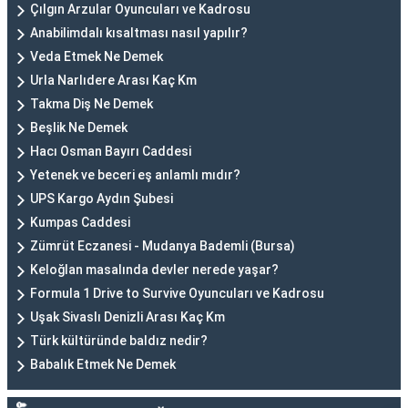
Çılgın Arzular Oyuncuları ve Kadrosu
Anabilimdalı kısaltması nasıl yapılır?
Veda Etmek Ne Demek
Urla Narlıdere Arası Kaç Km
Takma Diş Ne Demek
Beşlik Ne Demek
Hacı Osman Bayırı Caddesi
Yetenek ve beceri eş anlamlı mıdır?
UPS Kargo Aydın Şubesi
Kumpas Caddesi
Zümrüt Eczanesi - Mudanya Bademli (Bursa)
Keloğlan masalında devler nerede yaşar?
Formula 1 Drive to Survive Oyuncuları ve Kadrosu
Uşak Sivaslı Denizli Arası Kaç Km
Türk kültüründe baldız nedir?
Babalık Etmek Ne Demek