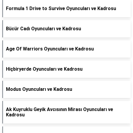
Formula 1 Drive to Survive Oyuncuları ve Kadrosu
Bücür Cadı Oyuncuları ve Kadrosu
Age Of Warriors Oyuncuları ve Kadrosu
Hiçbiryerde Oyuncuları ve Kadrosu
Modus Oyuncuları ve Kadrosu
Ak Kuyruklu Geyik Avcısının Mirası Oyuncuları ve
Kadrosu