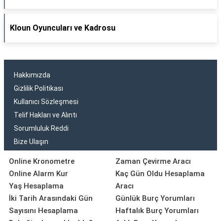
Kloun Oyuncuları ve Kadrosu
Hakkımızda
Gizlilik Politikası
Kullanıcı Sözleşmesi
Telif Hakları ve Alıntı
Sorumluluk Reddi
Bize Ulaşın
Online Kronometre
Zaman Çevirme Aracı
Online Alarm Kur
Kaç Gün Oldu Hesaplama
Yaş Hesaplama
Aracı
İki Tarih Arasındaki Gün
Günlük Burç Yorumları
Sayısını Hesaplama
Haftalık Burç Yorumları