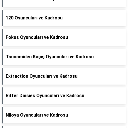
120 Oyuncuları ve Kadrosu
Fokus Oyuncuları ve Kadrosu
Tsunamiden Kaçış Oyuncuları ve Kadrosu
Extraction Oyuncuları ve Kadrosu
Bitter Daisies Oyuncuları ve Kadrosu
Niloya Oyuncuları ve Kadrosu