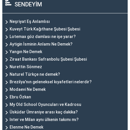
SENDEYİM
Neşriyat Eş Anlamlısı
Kuveyt Türk Kağıthane Şubesi Şubesi
Lotemax göz damlası ne işe yarar?
Aytigin İsminin Anlamı Ne Demek?
Yangın Ne Demek
Ziraat Bankası Safranbolu Şubesi Şubesi
Nurettin Sönmez
Naturel Türkçe ne demek?
Brezilya'nın geleneksel kıyafetleri nelerdir?
Modaevi Ne Demek
Ebru Özkan
My Old School Oyuncuları ve Kadrosu
Üsküdar Ümraniye arası kaç dakika?
Inter ve Milan aynı ülkenin takımı mı?
Elenme Ne Demek