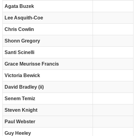
Agata Buzek
Lee Asquith-Coe
Chris Cowlin
Shonn Gregory
Santi Scinelli
Grace Meurisse Francis
Victoria Bewick
David Bradley (ii)
Senem Temiz
Steven Knight
Paul Webster
Guy Heeley