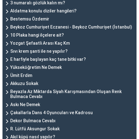
3 numaralı gözlük kalın mı?
Aldatma konulu diziler hangileri?
Bestemsu Özdemir
Beykoz Cumhuriyet Eczanesi - Beykoz Cumhuriyet (İstanbul)
10 Plaka hangi ilçelere ait?
Yozgat Şefaatli Arası Kaç Km
Sıvı krem şanti ile ne yapılır?
E harfiyle başlayan kaç tane bitki var?
Yükseköğretim Ne Demek
Ümit Erdim
Akkuzu Sokak
Beyazla Az Miktarda Siyah Karışmasından Oluşan Renk
Bulmaca Cevabı
Askı Ne Demek
Çakallarla Dans 4 Oyuncuları ve Kadrosu
Dekor Bulmaca Cevabı
R. Lütfü Aksungur Sokak
Akıl küpü nasıl yapılır?