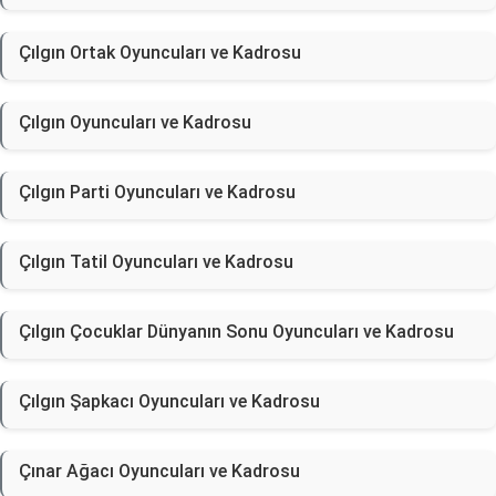
Çılgın Ortak Oyuncuları ve Kadrosu
Çılgın Oyuncuları ve Kadrosu
Çılgın Parti Oyuncuları ve Kadrosu
Çılgın Tatil Oyuncuları ve Kadrosu
Çılgın Çocuklar Dünyanın Sonu Oyuncuları ve Kadrosu
Çılgın Şapkacı Oyuncuları ve Kadrosu
Çınar Ağacı Oyuncuları ve Kadrosu