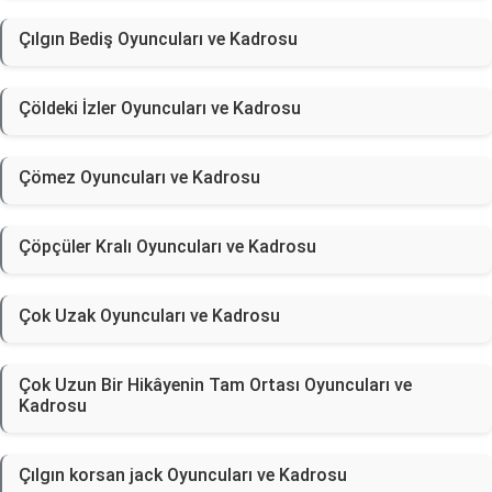
Çılgın Bediş Oyuncuları ve Kadrosu
Çöldeki İzler Oyuncuları ve Kadrosu
Çömez Oyuncuları ve Kadrosu
Çöpçüler Kralı Oyuncuları ve Kadrosu
Çok Uzak Oyuncuları ve Kadrosu
Çok Uzun Bir Hikâyenin Tam Ortası Oyuncuları ve
Kadrosu
Çılgın korsan jack Oyuncuları ve Kadrosu