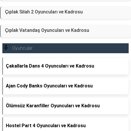
Çıplak Silah 2 Oyuncuları ve Kadrosu
Çıplak Vatandaş Oyuncuları ve Kadrosu
Oyuncular
Çakallarla Dans 4 Oyuncuları ve Kadrosu
Ajan Cody Banks Oyuncuları ve Kadrosu
Ölümsüz Karanfiller Oyuncuları ve Kadrosu
Hostel Part 4 Oyuncuları ve Kadrosu