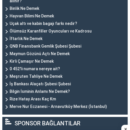
alınır?
Binlik Ne Demek
Hayvan Bilimi Ne Demek
Uçak altı ve kabin bagajı farkı nedir?
Ölümsüz Karanfiller Oyuncuları ve Kadrosu
İftarlık Ne Demek
QNB Finansbank Gemlik Şubesi Şubesi
Maymun Gözünü Açtı Ne Demek
Kirli Çamaşır Ne Demek
0 452'li numara nereye ait?
Meşruten Tahliye Ne Demek
İş Bankası Alaçatı Şubesi Şubesi
Bilgin İsminin Anlamı Ne Demek?
Rize Hatay Arası Kaç Km
Merve Nur Eczanesi - Arnavutköy Merkez (İstanbul)
SPONSOR BAĞLANTILAR