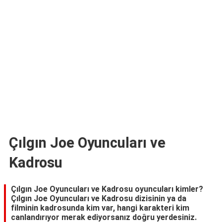
TARİFLERİ
HİKAYELER
Bize
Ulaşın
Çılgın Joe Oyuncuları ve
Kadrosu
Çılgın Joe Oyuncuları ve Kadrosu oyuncuları kimler?
Çılgın Joe Oyuncuları ve Kadrosu dizisinin ya da
filminin kadrosunda kim var, hangi karakteri kim
canlandırıyor merak ediyorsanız doğru yerdesiniz.