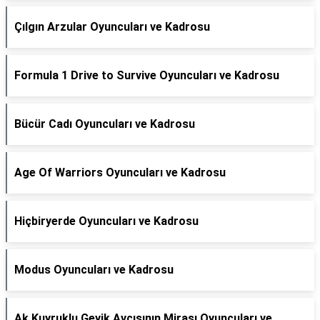
Çılgın Arzular Oyuncuları ve Kadrosu
Formula 1 Drive to Survive Oyuncuları ve Kadrosu
Bücür Cadı Oyuncuları ve Kadrosu
Age Of Warriors Oyuncuları ve Kadrosu
Hiçbiryerde Oyuncuları ve Kadrosu
Modus Oyuncuları ve Kadrosu
Ak Kuyruklu Geyik Avcısının Mirası Oyuncuları ve