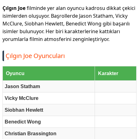
Çılgın Joe
filminde yer alan oyuncu kadrosu dikkat çekici
isimlerden oluşuyor. Başrollerde Jason Statham, Vicky
McClure, Siobhan Hewlett, Benedict Wong gibi başarılı
isimler bulunuyor. Her biri karakterlerine kattıkları
yorumlarla filmin atmosferini zenginleştiriyor.
Çılgın Joe Oyuncuları
Oyuncu
Karakter
Jason Statham
Vicky McClure
Siobhan Hewlett
Benedict Wong
Christian Brassington