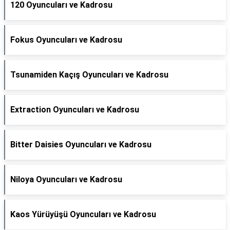
120 Oyuncuları ve Kadrosu
Fokus Oyuncuları ve Kadrosu
Tsunamiden Kaçış Oyuncuları ve Kadrosu
Extraction Oyuncuları ve Kadrosu
Bitter Daisies Oyuncuları ve Kadrosu
Niloya Oyuncuları ve Kadrosu
Kaos Yürüyüşü Oyuncuları ve Kadrosu