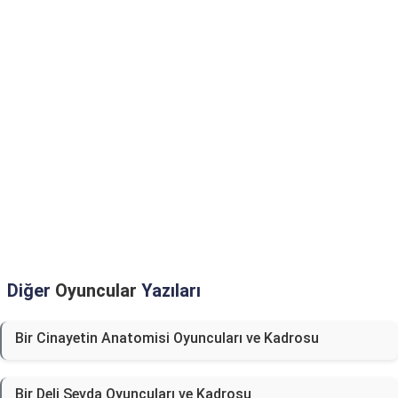
Diğer
Oyuncular
Yazıları
Bir Cinayetin Anatomisi Oyuncuları ve Kadrosu
Bir Deli Sevda Oyuncuları ve Kadrosu