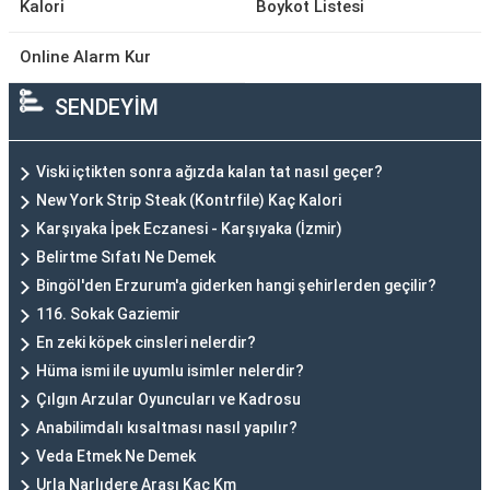
Kalori
Boykot Listesi
Online Alarm Kur
SENDEYİM
Viski içtikten sonra ağızda kalan tat nasıl geçer?
New York Strip Steak (Kontrfile) Kaç Kalori
Karşıyaka İpek Eczanesi - Karşıyaka (İzmir)
Belirtme Sıfatı Ne Demek
Bingöl'den Erzurum'a giderken hangi şehirlerden geçilir?
116. Sokak Gaziemir
En zeki köpek cinsleri nelerdir?
Hüma ismi ile uyumlu isimler nelerdir?
Çılgın Arzular Oyuncuları ve Kadrosu
Anabilimdalı kısaltması nasıl yapılır?
Veda Etmek Ne Demek
Urla Narlıdere Arası Kaç Km