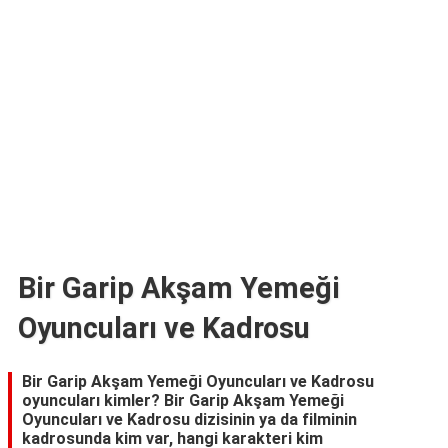
TARİFLERİ
HİKAYELER
Bize
Ulaşın
Bir Garip Akşam Yemeği
Oyuncuları ve Kadrosu
Bir Garip Akşam Yemeği Oyuncuları ve Kadrosu
oyuncuları kimler? Bir Garip Akşam Yemeği
Oyuncuları ve Kadrosu dizisinin ya da filminin
kadrosunda kim var, hangi karakteri kim