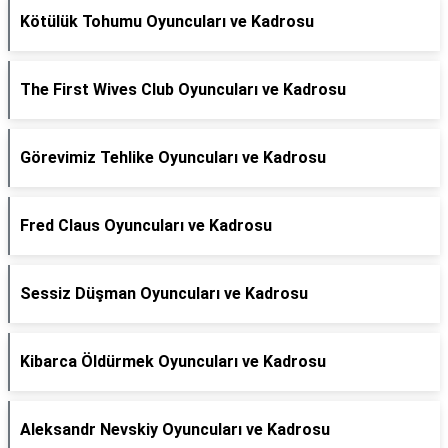
Kötülük Tohumu Oyuncuları ve Kadrosu
The First Wives Club Oyuncuları ve Kadrosu
Görevimiz Tehlike Oyuncuları ve Kadrosu
Fred Claus Oyuncuları ve Kadrosu
Sessiz Düşman Oyuncuları ve Kadrosu
Kibarca Öldürmek Oyuncuları ve Kadrosu
Aleksandr Nevskiy Oyuncuları ve Kadrosu