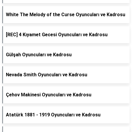
White The Melody of the Curse Oyuncuları ve Kadrosu
[REC] 4 Kıyamet Gecesi Oyuncuları ve Kadrosu
Gülşah Oyuncuları ve Kadrosu
Nevada Smith Oyuncuları ve Kadrosu
Çehov Makinesi Oyuncuları ve Kadrosu
Atatürk 1881 - 1919 Oyuncuları ve Kadrosu