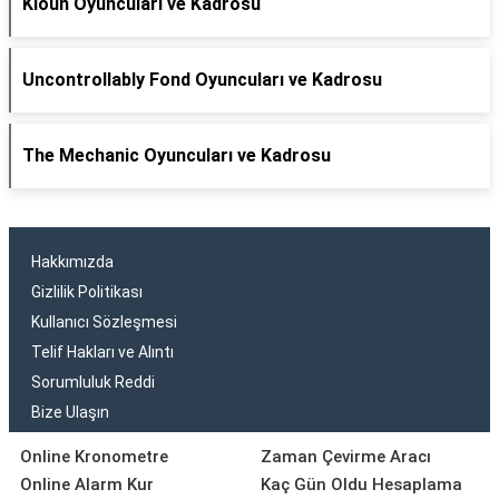
Kloun Oyuncuları ve Kadrosu
Uncontrollably Fond Oyuncuları ve Kadrosu
The Mechanic Oyuncuları ve Kadrosu
Hakkımızda
Gizlilik Politikası
Kullanıcı Sözleşmesi
Telif Hakları ve Alıntı
Sorumluluk Reddi
Bize Ulaşın
Online Kronometre
Zaman Çevirme Aracı
Online Alarm Kur
Kaç Gün Oldu Hesaplama