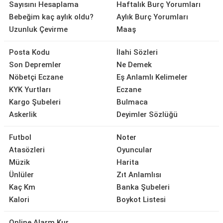
Sayısını Hesaplama
Haftalık Burç Yorumları
Bebeğim kaç aylık oldu?
Aylık Burç Yorumları
Uzunluk Çevirme
Maaş
Posta Kodu
İlahi Sözleri
Son Depremler
Ne Demek
Nöbetçi Eczane
Eş Anlamlı Kelimeler
KYK Yurtları
Eczane
Kargo Şubeleri
Bulmaca
Askerlik
Deyimler Sözlüğü
Futbol
Noter
Atasözleri
Oyuncular
Müzik
Harita
Ünlüler
Zıt Anlamlısı
Kaç Km
Banka Şubeleri
Kalori
Boykot Listesi
Online Alarm Kur