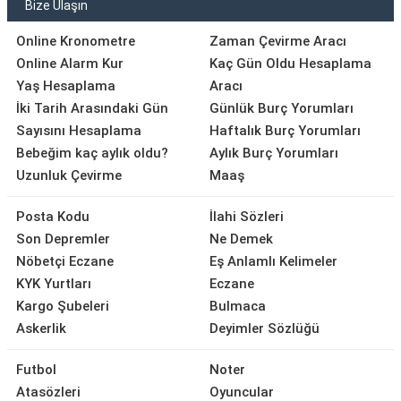
Bize Ulaşın
Online Kronometre
Zaman Çevirme Aracı
Online Alarm Kur
Kaç Gün Oldu Hesaplama
Yaş Hesaplama
Aracı
İki Tarih Arasındaki Gün
Günlük Burç Yorumları
Sayısını Hesaplama
Haftalık Burç Yorumları
Bebeğim kaç aylık oldu?
Aylık Burç Yorumları
Uzunluk Çevirme
Maaş
Posta Kodu
İlahi Sözleri
Son Depremler
Ne Demek
Nöbetçi Eczane
Eş Anlamlı Kelimeler
KYK Yurtları
Eczane
Kargo Şubeleri
Bulmaca
Askerlik
Deyimler Sözlüğü
Futbol
Noter
Atasözleri
Oyuncular