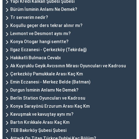
Yapı Kredi Kalkan Şubesi Şubesi
Bürüm İsminin Anlamı Ne Demek?
Tr serverim nedir?
Koşullu geçer ders tekrar alınır mı?
Levmont ve Desmont aynı mı?
Konya Otogar hangi semtte?
Ilgaz Eczanesi - Çerkezköy (Tekirdağ)
Hakikatli Bulmaca Cevabı
Ak Kuyruklu Geyik Avcısının Mirası Oyuncuları ve Kadrosu
Çerkezköy Pamukkale Arası Kaç Km
Emin Eczanesi - Merkez Belde (Batman)
Durgun İsminin Anlamı Ne Demek?
Berlin Station Oyuncuları ve Kadrosu
Konya Sarayönü Erzurum Arası Kaç Km
Kavuşmak ve kavuştay aynı mı?
Bartın Kırıkkale Arası Kaç Km
TEB Bakırköy Şubesi Şubesi
Attack On Titan Türkçe Dublaj Kaç Bölüm?