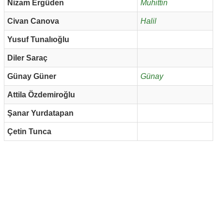
Nizam Ergüden
Muhittin
Civan Canova
Halil
Yusuf Tunalıoğlu
Diler Saraç
Günay Güner
Günay
Attila Özdemiroğlu
Şanar Yurdatapan
Çetin Tunca
Reklam Alanı