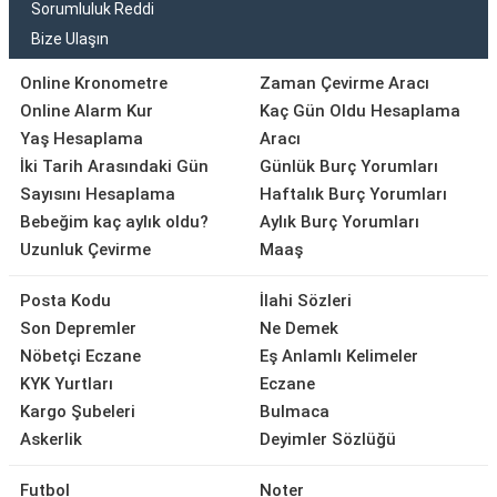
Sorumluluk Reddi
Bize Ulaşın
Online Kronometre
Zaman Çevirme Aracı
Online Alarm Kur
Kaç Gün Oldu Hesaplama
Yaş Hesaplama
Aracı
İki Tarih Arasındaki Gün
Günlük Burç Yorumları
Sayısını Hesaplama
Haftalık Burç Yorumları
Bebeğim kaç aylık oldu?
Aylık Burç Yorumları
Uzunluk Çevirme
Maaş
Posta Kodu
İlahi Sözleri
Son Depremler
Ne Demek
Nöbetçi Eczane
Eş Anlamlı Kelimeler
KYK Yurtları
Eczane
Kargo Şubeleri
Bulmaca
Askerlik
Deyimler Sözlüğü
Futbol
Noter