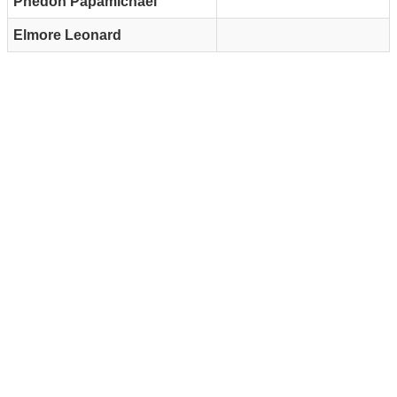
Phedon Papamichael
Elmore Leonard
Reklam Alanı