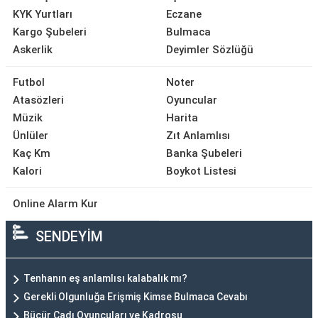
KYK Yurtları
Eczane
Kargo Şubeleri
Bulmaca
Askerlik
Deyimler Sözlüğü
Futbol
Noter
Atasözleri
Oyuncular
Müzik
Harita
Ünlüler
Zıt Anlamlısı
Kaç Km
Banka Şubeleri
Kalori
Boykot Listesi
Online Alarm Kur
SENDEYİM
Tenhanın eş anlamlısı kalabalık mı?
Gerekli Olgunluğa Erişmiş Kimse Bulmaca Cevabı
Bücür Cadı Oyuncuları ve Kadrosu