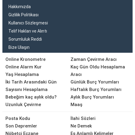
Hakkımızda
Gizlilik Politikası
Kullanıcı Sözleşmesi
Telif Hakları ve Alıntı
Sorumluluk Reddi
Bize Ulaşın
Online Kronometre
Zaman Çevirme Aracı
Online Alarm Kur
Kaç Gün Oldu Hesaplama
Yaş Hesaplama
Aracı
İki Tarih Arasındaki Gün
Günlük Burç Yorumları
Sayısını Hesaplama
Haftalık Burç Yorumları
Bebeğim kaç aylık oldu?
Aylık Burç Yorumları
Uzunluk Çevirme
Maaş
Posta Kodu
İlahi Sözleri
Son Depremler
Ne Demek
Nöbetçi Eczane
Eş Anlamlı Kelimeler