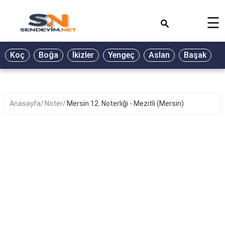
×
☰
BİYOGRAFİ
Koç
Boğa
İkizler
Yengeç
Aslan
Başak
T
GALERİ
GÜZEL
SÖZLER
Anasayfa
Noter
Mersin 12. Noterliği - Mezitli (Mersin)
GÜNLÜK
BURÇ
ŞİİR
RÜYA
TABİRLERİ
TÜRKÜ
SÖZLERİ
YEMEK