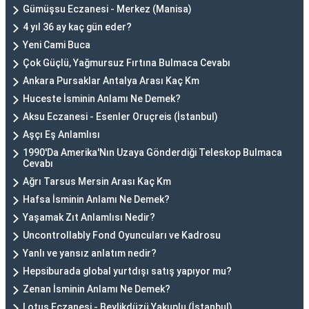
Gümüşsu Eczanesi - Merkez (Manisa)
4 yıl 36 ay kaç gün eder?
Yeni Cami Buca
Çok Güçlü, Yağmursuz Fırtına Bulmaca Cevabı
Ankara Pursaklar Antalya Arası Kaç Km
Huceste İsminin Anlamı Ne Demek?
Aksu Eczanesi - Esenler Oruçreis (İstanbul)
Aşçı Eş Anlamlısı
1990'Da Amerika'Nın Uzaya Gönderdiği Teleskop Bulmaca
Cevabı
Ağrı Tarsus Mersin Arası Kaç Km
Hafsa İsminin Anlamı Ne Demek?
Yaşamak Zıt Anlamlısı Nedir?
Uncontrollably Fond Oyuncuları ve Kadrosu
Yanlı ve yansız anlatım nedir?
Hepsiburada global yurtdışı satış yapıyor mu?
Zenan İsminin Anlamı Ne Demek?
Lotus Eczanesi - Beylikdüzü Yakuplu (İstanbul)