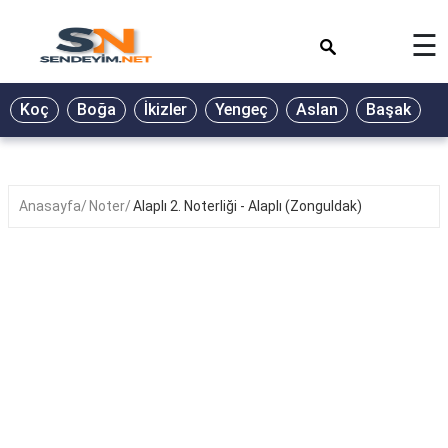
×
☰
BİYOGRAFİ
Koç
Boğa
İkizler
Yengeç
Aslan
Başak
T
GALERİ
GÜZEL
SÖZLER
Anasayfa
Noter
Alaplı 2. Noterliği - Alaplı (Zonguldak)
GÜNLÜK
BURÇ
ŞİİR
RÜYA
TABİRLERİ
TÜRKÜ
SÖZLERİ
YEMEK