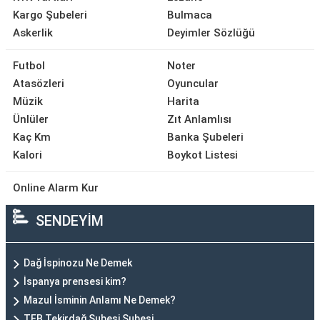
Kargo Şubeleri
Bulmaca
Askerlik
Deyimler Sözlüğü
Futbol
Noter
Atasözleri
Oyuncular
Müzik
Harita
Ünlüler
Zıt Anlamlısı
Kaç Km
Banka Şubeleri
Kalori
Boykot Listesi
Online Alarm Kur
SENDEYİM
Dağ İspinozu Ne Demek
İspanya prensesi kim?
Mazul İsminin Anlamı Ne Demek?
TEB Tekirdağ Şubesi Şubesi