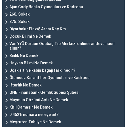
Ajan Cody Banks Oyuncuları ve Kadrosu
260. Sokak
875. Sokak
Diyarbakır Elazığ Arası Kaç Km
Çocuk Bilimi Ne Demek
Van YYÜ Dursun Odabaş Tıp Merkezi online randevu nasıl
alınır?
Binlik Ne Demek
Hayvan Bilimi Ne Demek
Uçak altı ve kabin bagajı farkı nedir?
Ölümsüz Karanfiller Oyuncuları ve Kadrosu
İftarlık Ne Demek
QNB Finansbank Gemlik Şubesi Şubesi
Maymun Gözünü Açtı Ne Demek
Kirli Çamaşır Ne Demek
0 452'li numara nereye ait?
Meşruten Tahliye Ne Demek