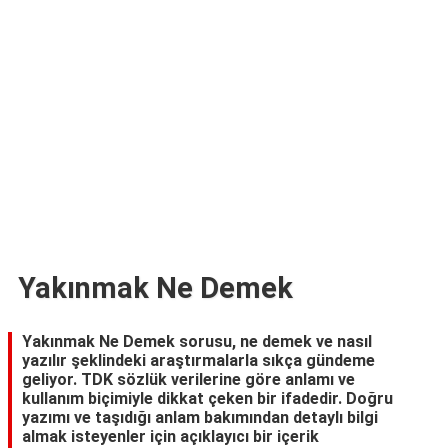
TARİFLERİ
HİKAYELER
Bize
Ulaşın
Yakınmak Ne Demek
Yakınmak Ne Demek sorusu, ne demek ve nasıl
yazılır şeklindeki araştırmalarla sıkça gündeme
geliyor. TDK sözlük verilerine göre anlamı ve
kullanım biçimiyle dikkat çeken bir ifadedir. Doğru
yazımı ve taşıdığı anlam bakımından detaylı bilgi
almak isteyenler için açıklayıcı bir içerik