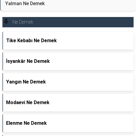
Yalman Ne Demek
Ne Demek
Tike Kebabı Ne Demek
İsyankâr Ne Demek
Yangın Ne Demek
Modaevi Ne Demek
Elenme Ne Demek