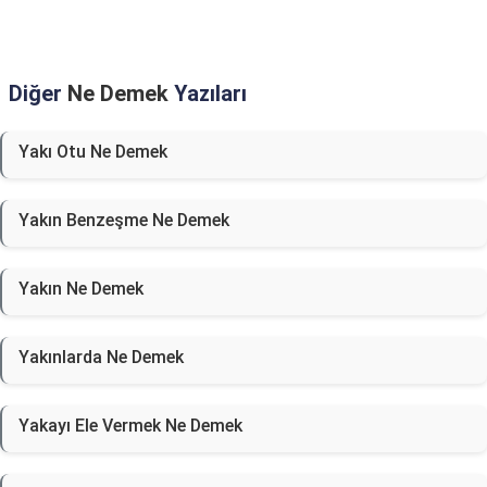
Diğer
Ne Demek
Yazıları
Yakı Otu Ne Demek
Yakın Benzeşme Ne Demek
Yakın Ne Demek
Yakınlarda Ne Demek
Yakayı Ele Vermek Ne Demek