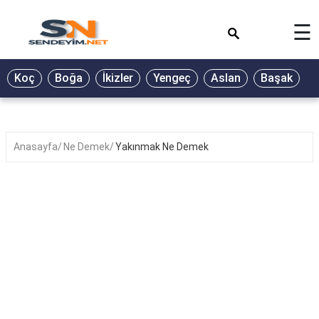
×
☰
BİYOGRAFİ
Koç
Boğa
İkizler
Yengeç
Aslan
Başak
T
GALERİ
GÜZEL
SÖZLER
Anasayfa
Ne Demek
Yakınmak Ne Demek
GÜNLÜK
BURÇ
ŞİİR
RÜYA
TABİRLERİ
TÜRKÜ
SÖZLERİ
YEMEK