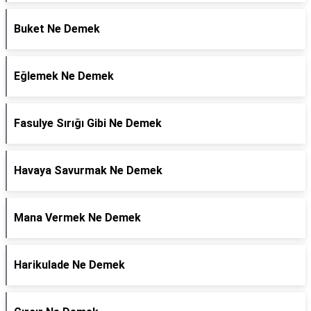
Buket Ne Demek
Eğlemek Ne Demek
Fasulye Sırığı Gibi Ne Demek
Havaya Savurmak Ne Demek
Mana Vermek Ne Demek
Harikulade Ne Demek