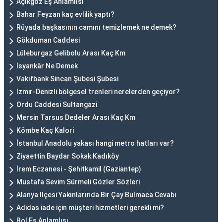
Açıkgöz Eş Anlamlısı
Bahar Feyzan kaç evlilik yaptı?
Rüyada başkasının camını temizlemek ne demek?
Gökduman Caddesi
Lüleburgaz Gelibolu Arası Kaç Km
İsyankâr Ne Demek
Vakıfbank Sincan Şubesi Şubesi
İzmir-Denizli bölgesel trenleri nerelerden geçiyor?
Ordu Caddesi Sultangazi
Mersin Tarsus Dedeler Arası Kaç Km
Kömbe Kaç Kalori
İstanbul Anadolu yakası hangi metro hatları var?
Ziyaettin Baydar Sokak Kadıköy
İrem Eczanesi - Şehitkamil (Gaziantep)
Mustafa Sevim Sürmeli Gözler Sözleri
Alanya Ilçesi Yakınlarında Bir Çay Bulmaca Cevabı
Adidas iade için müşteri hizmetleri gerekli mi?
Bol Eş Anlamlısı