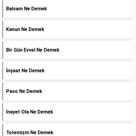
Balsam Ne Demek
Kanun Ne Demek
Bir Gün Evvel Ne Demek
İnşaat Ne Demek
Paso Ne Demek
İnayet Ola Ne Demek
Totemizm Ne Demek