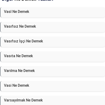
Vasl Ne Demek
Vasıfsız Ne Demek
Vasıfsız İşçi Ne Demek
Vasıta Ne Demek
Varılma Ne Demek
Vasi Ne Demek
Varsayılmak Ne Demek