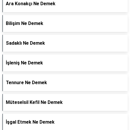
Ara Konakçı Ne Demek
Bilişim Ne Demek
Sadaklı Ne Demek
İşleniş Ne Demek
Tennure Ne Demek
Müteselsil Kefil Ne Demek
İşgal Etmek Ne Demek