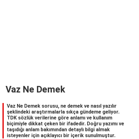
TARİFLERİ
HİKAYELER
Bize
Ulaşın
Vaz Ne Demek
Vaz Ne Demek sorusu, ne demek ve nasıl yazılır
şeklindeki araştırmalarla sıkça gündeme geliyor.
TDK sözlük verilerine göre anlamı ve kullanım
biçimiyle dikkat çeken bir ifadedir. Doğru yazımı ve
taşıdığı anlam bakımından detaylı bilgi almak
isteyenler için açıklayıcı bir içerik sunulmuştur.