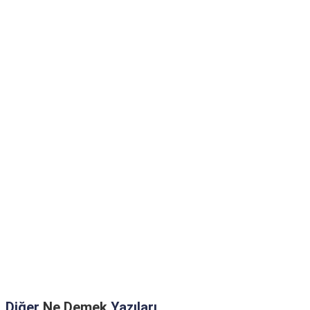
Diğer
Ne Demek
Yazıları