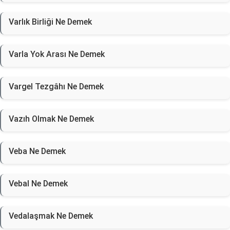
Varlık Birliği Ne Demek
Varla Yok Arası Ne Demek
Vargel Tezgâhı Ne Demek
Vazıh Olmak Ne Demek
Veba Ne Demek
Vebal Ne Demek
Vedalaşmak Ne Demek