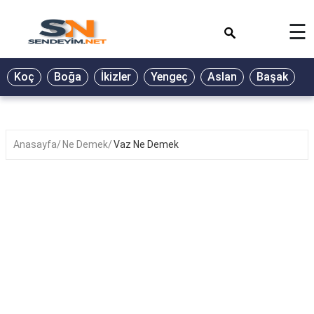
×
☰
BİYOGRAFİ
Koç
Boğa
İkizler
Yengeç
Aslan
Başak
T
GALERİ
GÜZEL
SÖZLER
Anasayfa
Ne Demek
Vaz Ne Demek
GÜNLÜK
BURÇ
ŞİİR
RÜYA
TABİRLERİ
TÜRKÜ
SÖZLERİ
YEMEK