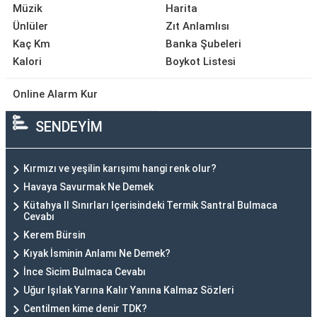
Müzik
Harita
Ünlüler
Zıt Anlamlısı
Kaç Km
Banka Şubeleri
Kalori
Boykot Listesi
Online Alarm Kur
SENDEYİM
Kırmızı ve yeşilin karışımı hangi renk olur?
Havaya Savurmak Ne Demek
Kütahya Il Sınırları Içerisindeki Termik Santral Bulmaca
Cevabı
Kerem Bürsin
Kıyak İsminin Anlamı Ne Demek?
İnce Sicim Bulmaca Cevabı
Uğur Işılak Yarına Kalır Yanına Kalmaz Sözleri
Centilmen kime denir TDK?