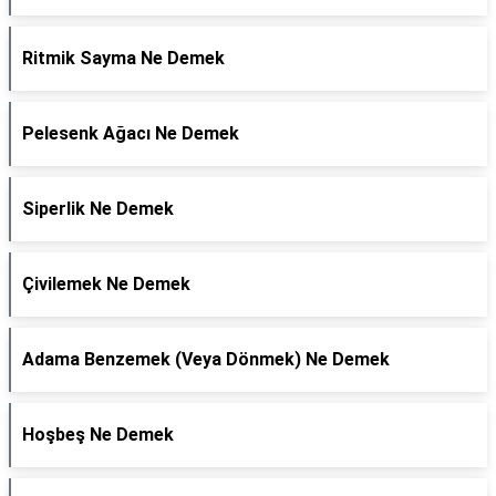
Ritmik Sayma Ne Demek
Pelesenk Ağacı Ne Demek
Siperlik Ne Demek
Çivilemek Ne Demek
Adama Benzemek (Veya Dönmek) Ne Demek
Hoşbeş Ne Demek