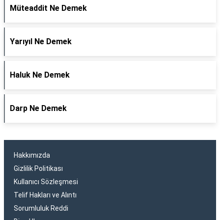
Müteaddit Ne Demek
Yarıyıl Ne Demek
Haluk Ne Demek
Darp Ne Demek
Hakkımızda
Gizlilik Politikası
Kullanıcı Sözleşmesi
Telif Hakları ve Alıntı
Sorumluluk Reddi