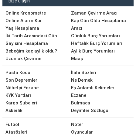
Bize Ulaşın
Online Kronometre
Zaman Çevirme Aracı
Online Alarm Kur
Kaç Gün Oldu Hesaplama
Yaş Hesaplama
Aracı
İki Tarih Arasındaki Gün
Günlük Burç Yorumları
Sayısını Hesaplama
Haftalık Burç Yorumları
Bebeğim kaç aylık oldu?
Aylık Burç Yorumları
Uzunluk Çevirme
Maaş
Posta Kodu
İlahi Sözleri
Son Depremler
Ne Demek
Nöbetçi Eczane
Eş Anlamlı Kelimeler
KYK Yurtları
Eczane
Kargo Şubeleri
Bulmaca
Askerlik
Deyimler Sözlüğü
Futbol
Noter
Atasözleri
Oyuncular