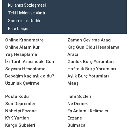
Kullanıcı Sözleşmesi
Telif Hakları ve Alıntı
Sorumluluk Reddi
Bize Ulaşın
Online Kronometre
Zaman Çevirme Aracı
Online Alarm Kur
Kaç Gün Oldu Hesaplama
Yaş Hesaplama
Aracı
İki Tarih Arasındaki Gün
Günlük Burç Yorumları
Sayısını Hesaplama
Haftalık Burç Yorumları
Bebeğim kaç aylık oldu?
Aylık Burç Yorumları
Uzunluk Çevirme
Maaş
Posta Kodu
İlahi Sözleri
Son Depremler
Ne Demek
Nöbetçi Eczane
Eş Anlamlı Kelimeler
KYK Yurtları
Eczane
Kargo Şubeleri
Bulmaca