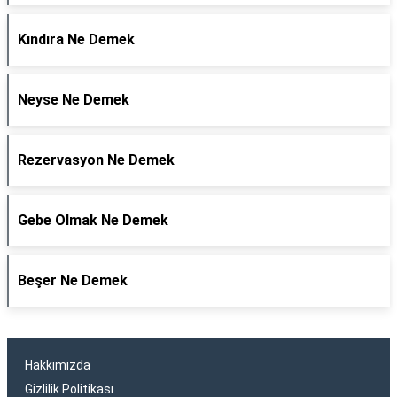
Kındıra Ne Demek
Neyse Ne Demek
Rezervasyon Ne Demek
Gebe Olmak Ne Demek
Beşer Ne Demek
Hakkımızda
Gizlilik Politikası