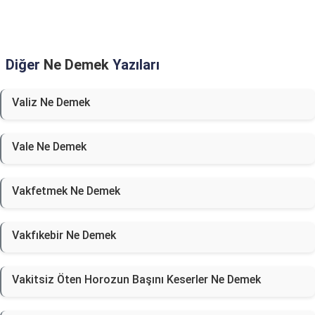
Diğer
Ne Demek
Yazıları
Valiz Ne Demek
Vale Ne Demek
Vakfetmek Ne Demek
Vakfıkebir Ne Demek
Vakitsiz Öten Horozun Başını Keserler Ne Demek