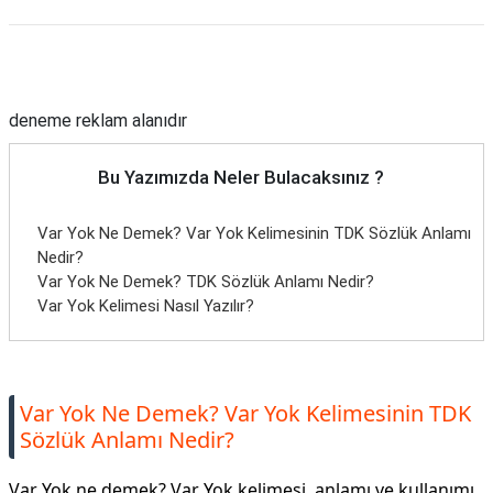
Reklam Alanı
deneme reklam alanıdır
Bu Yazımızda Neler Bulacaksınız ?
Var Yok Ne Demek? Var Yok Kelimesinin TDK Sözlük Anlamı
Nedir?
Var Yok Ne Demek? TDK Sözlük Anlamı Nedir?
Var Yok Kelimesi Nasıl Yazılır?
Var Yok Ne Demek? Var Yok Kelimesinin TDK
Sözlük Anlamı Nedir?
Var Yok ne demek? Var Yok kelimesi, anlamı ve kullanımı