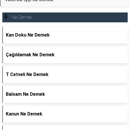
Ne Demek
Kan Doku Ne Demek
Çağıldamak Ne Demek
T Cetveli Ne Demek
Balsam Ne Demek
Kanun Ne Demek