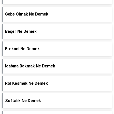
Gebe Olmak Ne Demek
Beşer Ne Demek
Ereksel Ne Demek
İcabına Bakmak Ne Demek
Rol Kesmek Ne Demek
Softalık Ne Demek