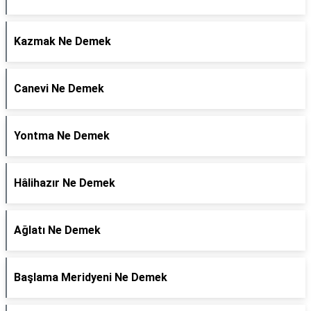
Kazmak Ne Demek
Canevi Ne Demek
Yontma Ne Demek
Hâlihazır Ne Demek
Ağlatı Ne Demek
Başlama Meridyeni Ne Demek