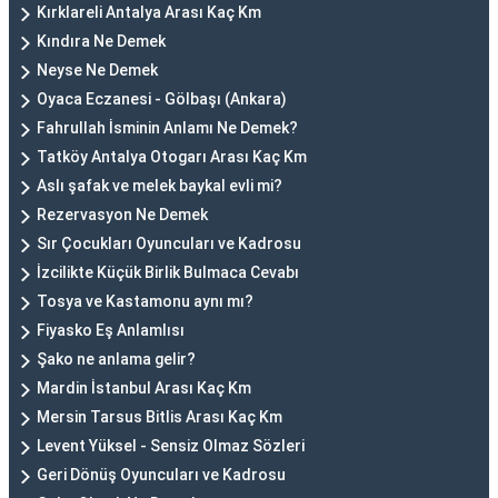
Kırklareli Antalya Arası Kaç Km
Kındıra Ne Demek
Neyse Ne Demek
Oyaca Eczanesi - Gölbaşı (Ankara)
Fahrullah İsminin Anlamı Ne Demek?
Tatköy Antalya Otogarı Arası Kaç Km
Aslı şafak ve melek baykal evli mi?
Rezervasyon Ne Demek
Sır Çocukları Oyuncuları ve Kadrosu
İzcilikte Küçük Birlik Bulmaca Cevabı
Tosya ve Kastamonu aynı mı?
Fiyasko Eş Anlamlısı
Şako ne anlama gelir?
Mardin İstanbul Arası Kaç Km
Mersin Tarsus Bitlis Arası Kaç Km
Levent Yüksel - Sensiz Olmaz Sözleri
Geri Dönüş Oyuncuları ve Kadrosu