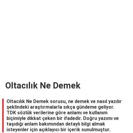
TARİFLERİ
HİKAYELER
Bize
Ulaşın
Oltacılık Ne Demek
Oltacılık Ne Demek sorusu, ne demek ve nasıl yazılır
şeklindeki araştırmalarla sıkça gündeme geliyor.
TDK sözlük verilerine göre anlamı ve kullanım
biçimiyle dikkat çeken bir ifadedir. Doğru yazımı ve
taşıdığı anlam bakımından detaylı bilgi almak
isteyenler için açıklayıcı bir içerik sunulmuştur.