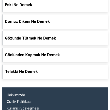
Eski Ne Demek
Domuz Dikeni Ne Demek
Gözünde Tütmek Ne Demek
Gönlünden Kopmak Ne Demek
Telakki Ne Demek
Hakkımızda
Gizlilik Politikası
Kullanıcı Sözleşmesi