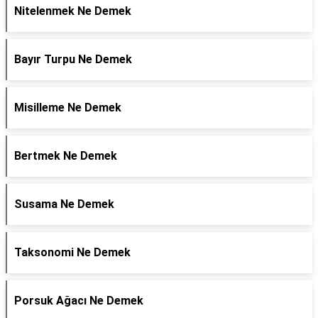
Nitelenmek Ne Demek
Bayır Turpu Ne Demek
Misilleme Ne Demek
Bertmek Ne Demek
Susama Ne Demek
Taksonomi Ne Demek
Porsuk Ağacı Ne Demek