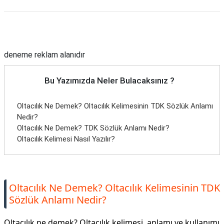
Reklam Alanı
deneme reklam alanıdır
Bu Yazımızda Neler Bulacaksınız ?
Oltacılık Ne Demek? Oltacılık Kelimesinin TDK Sözlük Anlamı
Nedir?
Oltacılık Ne Demek? TDK Sözlük Anlamı Nedir?
Oltacılık Kelimesi Nasıl Yazılır?
Oltacılık Ne Demek? Oltacılık Kelimesinin TDK
Sözlük Anlamı Nedir?
Oltacılık ne demek? Oltacılık kelimesi, anlamı ve kullanımı