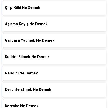
Çırpı Gibi Ne Demek
Aşırma Kayış Ne Demek
Gargara Yapmak Ne Demek
Kadrini Bilmek Ne Demek
Galerici Ne Demek
Deruhte Etmek Ne Demek
Kerrake Ne Demek