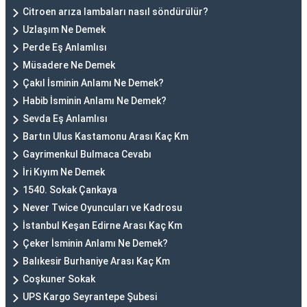
Citroen arıza lambaları nasıl söndürülür?
Uzlaşım Ne Demek
Perde Eş Anlamlısı
Müsadere Ne Demek
Çakıl İsminin Anlamı Ne Demek?
Habib İsminin Anlamı Ne Demek?
Sevda Eş Anlamlısı
Bartın Ulus Kastamonu Arası Kaç Km
Gayrimenkul Bulmaca Cevabı
İri Kıyım Ne Demek
1540. Sokak Çankaya
Never Twice Oyuncuları ve Kadrosu
İstanbul Keşan Edirne Arası Kaç Km
Çeker İsminin Anlamı Ne Demek?
Balıkesir Burhaniye Arası Kaç Km
Coşkuner Sokak
UPS Kargo Seyrantepe Şubesi