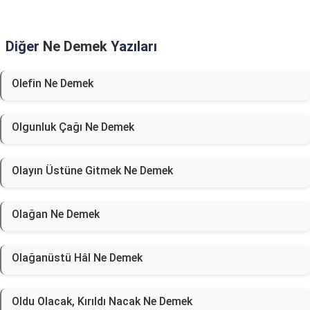
Diğer
Ne Demek
Yazıları
Olefin Ne Demek
Olgunluk Çağı Ne Demek
Olayın Üstüne Gitmek Ne Demek
Olağan Ne Demek
Olağanüstü Hâl Ne Demek
Oldu Olacak, Kırıldı Nacak Ne Demek