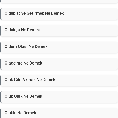
Oldubittiye Getirmek Ne Demek
Oldukça Ne Demek
Oldum Olası Ne Demek
Olagelme Ne Demek
Oluk Gibi Akmak Ne Demek
Oluk Oluk Ne Demek
Oluklu Ne Demek