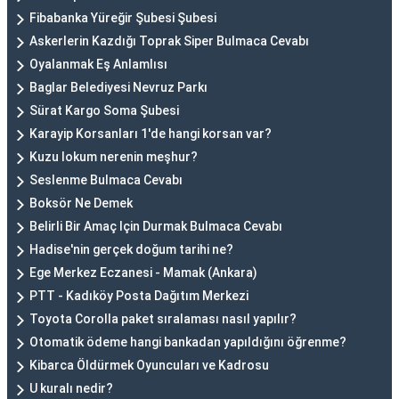
Fibabanka Yüreğir Şubesi Şubesi
Askerlerin Kazdığı Toprak Siper Bulmaca Cevabı
Oyalanmak Eş Anlamlısı
Baglar Belediyesi Nevruz Parkı
Sürat Kargo Soma Şubesi
Karayip Korsanları 1'de hangi korsan var?
Kuzu lokum nerenin meşhur?
Seslenme Bulmaca Cevabı
Boksör Ne Demek
Belirli Bir Amaç Için Durmak Bulmaca Cevabı
Hadise'nin gerçek doğum tarihi ne?
Ege Merkez Eczanesi - Mamak (Ankara)
PTT - Kadıköy Posta Dağıtım Merkezi
Toyota Corolla paket sıralaması nasıl yapılır?
Otomatik ödeme hangi bankadan yapıldığını öğrenme?
Kibarca Öldürmek Oyuncuları ve Kadrosu
U kuralı nedir?