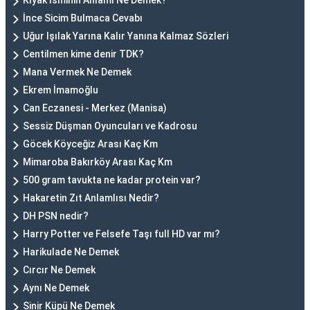
Kıyak İsminin Anlamı Ne Demek?
İnce Sicim Bulmaca Cevabı
Uğur Işılak Yarına Kalır Yanına Kalmaz Sözleri
Centilmen kime denir TDK?
Mana Vermek Ne Demek
Ekrem İmamoğlu
Can Eczanesi - Merkez (Manisa)
Sessiz Düşman Oyuncuları ve Kadrosu
Göcek Köyceğiz Arası Kaç Km
Mimaroba Bakırköy Arası Kaç Km
500 gram tavukta ne kadar protein var?
Hakaretin Zıt Anlamlısı Nedir?
DH PSN nedir?
Harry Potter ve Felsefe Taşı full HD var mı?
Harikulade Ne Demek
Cırcır Ne Demek
Aynı Ne Demek
Sinir Küpü Ne Demek