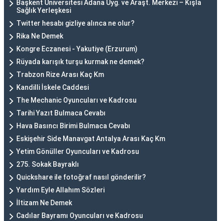
Başkent Üniversitesi Adana Uyg. ve Araşt. Merkezi – Kışla
Sağlık Yerleşkesi
Twitter hesabı gizliye alınca ne olur?
Rika Ne Demek
Kongre Eczanesi - Yakutiye (Erzurum)
Rüyada karışık turşu kurmak ne demek?
Trabzon Rize Arası Kaç Km
Kandilli İskele Caddesi
The Mechanic Oyuncuları ve Kadrosu
Tarihi Yazıt Bulmaca Cevabı
Hava Basıncı Birimi Bulmaca Cevabı
Eskişehir Side Manavgat Antalya Arası Kaç Km
Yetim Gönüller Oyuncuları ve Kadrosu
275. Sokak Bayraklı
Quickshare ile fotoğraf nasıl gönderilir?
Yardım Eyle Allahım Sözleri
İltizam Ne Demek
Cadılar Bayramı Oyuncuları ve Kadrosu