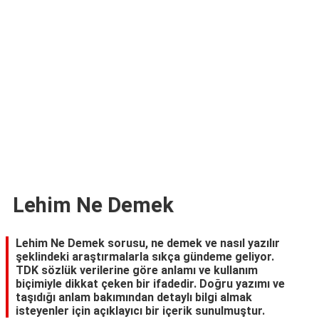
TARİFLERİ
HİKAYELER
Bize
Ulaşın
Lehim Ne Demek
Lehim Ne Demek sorusu, ne demek ve nasıl yazılır
şeklindeki araştırmalarla sıkça gündeme geliyor.
TDK sözlük verilerine göre anlamı ve kullanım
biçimiyle dikkat çeken bir ifadedir. Doğru yazımı ve
taşıdığı anlam bakımından detaylı bilgi almak
isteyenler için açıklayıcı bir içerik sunulmuştur.