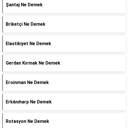
Şantaj Ne Demek
Briketçi Ne Demek
Elastikiyet Ne Demek
Gerdan Kırmak Ne Demek
Eroinman Ne Demek
Erkânıharp Ne Demek
Rotasyon Ne Demek