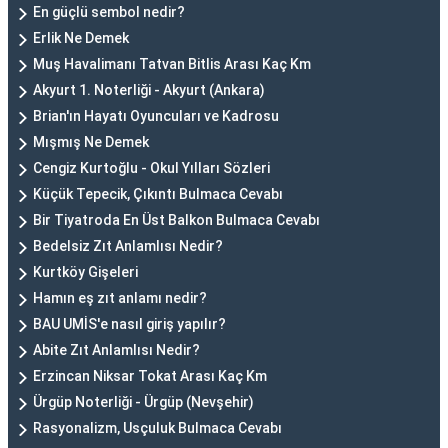
En güçlü sembol nedir?
Erlik Ne Demek
Muş Havalimanı Tatvan Bitlis Arası Kaç Km
Akyurt 1. Noterliği - Akyurt (Ankara)
Brian'ın Hayatı Oyuncuları ve Kadrosu
Mışmış Ne Demek
Cengiz Kurtoğlu - Okul Yılları Sözleri
Küçük Tepecik, Çıkıntı Bulmaca Cevabı
Bir Tiyatroda En Üst Balkon Bulmaca Cevabı
Bedelsiz Zıt Anlamlısı Nedir?
Kurtköy Gişeleri
Hamın eş zıt anlamı nedir?
BAU UMİS'e nasıl giriş yapılır?
Abite Zıt Anlamlısı Nedir?
Erzincan Niksar Tokat Arası Kaç Km
Ürgüp Noterliği - Ürgüp (Nevşehir)
Rasyonalizm, Usçuluk Bulmaca Cevabı