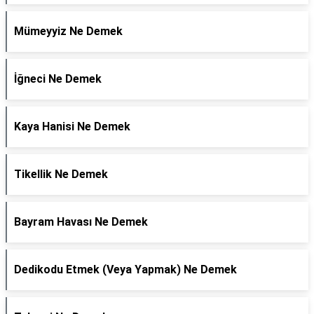
Mümeyyiz Ne Demek
İğneci Ne Demek
Kaya Hanisi Ne Demek
Tikellik Ne Demek
Bayram Havası Ne Demek
Dedikodu Etmek (Veya Yapmak) Ne Demek