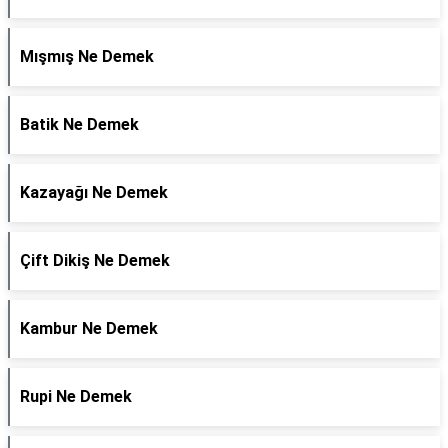
Mışmış Ne Demek
Batik Ne Demek
Kazayağı Ne Demek
Çift Dikiş Ne Demek
Kambur Ne Demek
Rupi Ne Demek