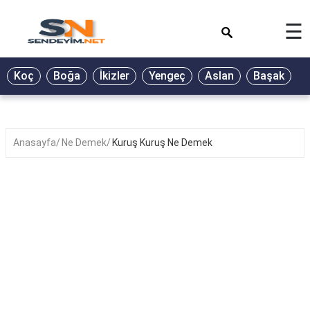
×
☰
BİYOGRAFİ
Koç
Boğa
İkizler
Yengeç
Aslan
Başak
T
GALERİ
GÜZEL
SÖZLER
Anasayfa
Ne Demek
Kuruş Kuruş Ne Demek
GÜNLÜK
BURÇ
ŞİİR
RÜYA
TABİRLERİ
TÜRKÜ
SÖZLERİ
YEMEK