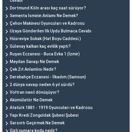
Cevabı
Dortmund Köln arası kaç saat sürüyor?
Sementa İsminin Anlamı Ne Demek?
Çehov Makinesi Oyuncuları ve Kadrosu
Uzaya Gönderilen Ilk Uydu Bulmaca Cevabı
Hüsreviye Sokak (Hat Boyu Caddesi.)
Gülenay kalkan kaç evlilik yaptı?
Ruşen Eczanesi - Buca Evka 1 (İzmir)
Meydan Savaşı Ne Demek
Çek Zıt Anlamlısı Nedir?
Derebahçe Eczanesi - İlkadım (Samsun)
2 dünya savaşı neden 6 yıl sürdü?
Voltran nasıl dönüşüyor?
Akümülatör Ne Demek
Atatürk 1881 - 1919 Oyuncuları ve Kadrosu
Yapı Kredi Zonguldak Şubesi Şubesi
Sarsıntı Geçirmek Ne Demek
Gizli numara kodu nedir?