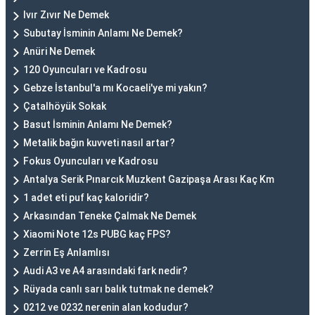
Ivır Zıvır Ne Demek
Subutay İsminin Anlamı Ne Demek?
Anüri Ne Demek
120 Oyuncuları ve Kadrosu
Gebze İstanbul'a mı Kocaeli'ye mi yakın?
Çatalhöyük Sokak
Basut İsminin Anlamı Ne Demek?
Metalik bağın kuvveti nasıl artar?
Fokus Oyuncuları ve Kadrosu
Antalya Serik Pınarcık Muzkent Gazipaşa Arası Kaç Km
1 adet eti puf kaç kaloridir?
Arkasından Teneke Çalmak Ne Demek
Xiaomi Note 12s PUBG kaç FPS?
Zerrin Eş Anlamlısı
Audi A3 ve A4 arasındaki fark nedir?
Rüyada canlı sarı balık tutmak ne demek?
0212 ve 0232 nerenin alan kodudur?