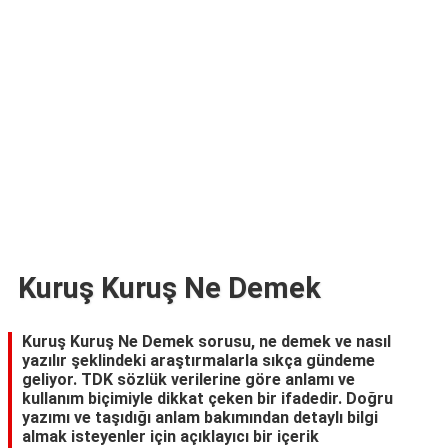
TARİFLERİ
HİKAYELER
Bize
Ulaşın
Kuruş Kuruş Ne Demek
Kuruş Kuruş Ne Demek sorusu, ne demek ve nasıl
yazılır şeklindeki araştırmalarla sıkça gündeme
geliyor. TDK sözlük verilerine göre anlamı ve
kullanım biçimiyle dikkat çeken bir ifadedir. Doğru
yazımı ve taşıdığı anlam bakımından detaylı bilgi
almak isteyenler için açıklayıcı bir içerik