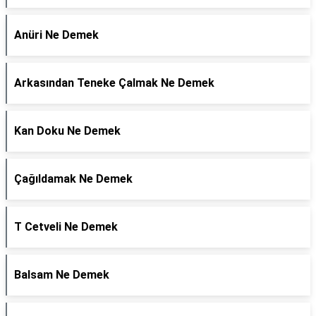
Anüri Ne Demek
Arkasından Teneke Çalmak Ne Demek
Kan Doku Ne Demek
Çağıldamak Ne Demek
T Cetveli Ne Demek
Balsam Ne Demek