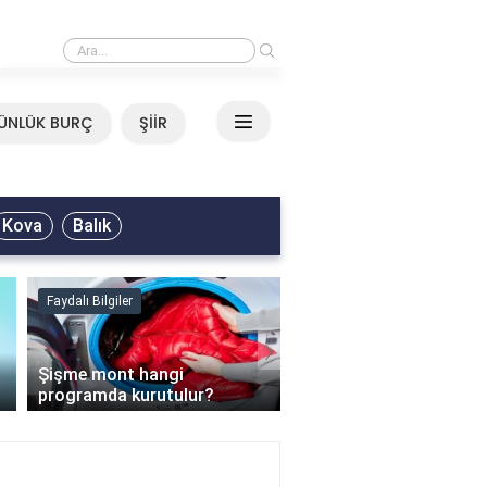
›
Mirkelam - Tavla Sözleri
ÜNLÜK BURÇ
ŞİİR
Kova
Balık
Faydalı Bilgiler
Faydalı Bilgiler
›
Şişme mont hangi
programda kurutulur?
Şofben suyu neden ısı