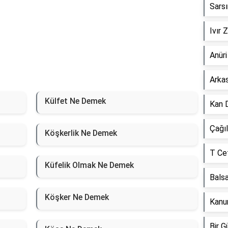
Sars
Ivır 
Anür
Arka
Külfet Ne Demek
Kan 
Çağı
Köşkerlik Ne Demek
T Ce
Küfelik Olmak Ne Demek
Bals
Köşker Ne Demek
Kanu
Bir 