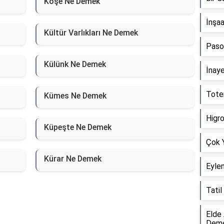
Köşe Ne Demek
İnşa
Kültür Varlıkları Ne Demek
Paso
Külünk Ne Demek
İnay
Tote
Kümes Ne Demek
Higr
Küpeşte Ne Demek
Çok 
Kürar Ne Demek
Eyle
Tati
Elde
Dem