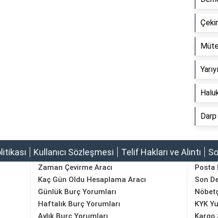
Çeki
Müte
Yarı
Halu
Darp
olitikası
Kullanıcı Sözleşmesi
Telif Hakları ve Alıntı
So
Zaman Çevirme Aracı
Posta
Kaç Gün Oldu Hesaplama Aracı
Son D
Günlük Burç Yorumları
Nöbetç
Haftalık Burç Yorumları
KYK Yu
Aylık Burç Yorumları
Kargo 