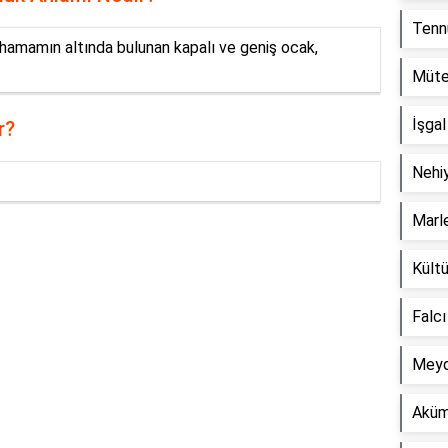
Tenn
hamamın altında bulunan kapalı ve geniş ocak,
Müte
İşga
r?
Nehi
Marl
Reklam Alanı
Kültü
Falc
Meyd
Aküm