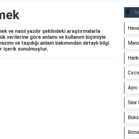
mek
N
Hava
 ve nasıl yazılır şeklindeki araştırmalarla
k verilerine göre anlamı ve kullanım biçimiyle
yazımı ve taşıdığı anlam bakımından detaylı bilgi
Mana
ir içerik sunulmuştur.
Hari
Reklam Alanı
Cırc
Aynı
Sini
Boks
Ritm