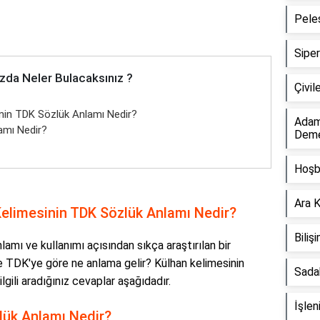
Pele
Sipe
zda Neler Bulacaksınız ?
Çivi
nin TDK Sözlük Anlamı Nedir?
Adam
amı Nedir?
Dem
Hoşb
Ara 
elimesinin TDK Sözlük Anlamı Nedir?
Bili
amı ve kullanımı açısından sıkça araştırılan bir
 ve TDK'ye göre ne anlama gelir? Külhan kelimesinin
Sada
lgili aradığınız cevaplar aşağıdadır.
İşle
ük Anlamı Nedir?