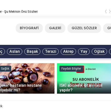
‹
er - Şu Metrisin Önü Sözleri
BİYOGRAFİ
GALERİ
GÜZEL SÖZLER
G
eç
Aslan
Başak
Terazi
Akrep
Yay
Oğlak
Sağlık
Faydalı Bilgiler
Şeker hastaları kestane
İSKİ abonelik iptali nasıl
yiyebilir mi?
yapılır?
ek