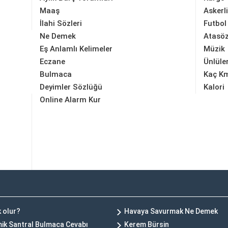
Maaş
Askerl
İlahi Sözleri
Futbol
Ne Demek
Atasöz
Eş Anlamlı Kelimeler
Müzik
Eczane
Ünlüle
Bulmaca
Kaç K
Deyimler Sözlüğü
Kalori
Online Alarm Kur
k olur?
Havaya Savurmak Ne Demek
rmik Santral Bulmaca Cevabı
Kerem Bürsin