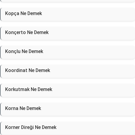
Kopça Ne Demek
Konçerto Ne Demek
Konçlu Ne Demek
Koordinat Ne Demek
Korkutmak Ne Demek
Korna Ne Demek
Korner Direği Ne Demek