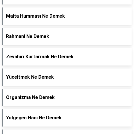
Malta Humması Ne Demek
Rahmani Ne Demek
Zevahiri Kurtarmak Ne Demek
Yüceltmek Ne Demek
Organizma Ne Demek
Yolgeçen Hanı Ne Demek