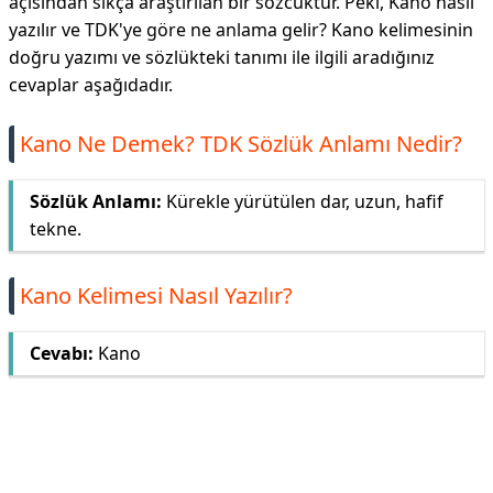
açısından sıkça araştırılan bir sözcüktür. Peki, Kano nasıl
yazılır ve TDK'ye göre ne anlama gelir? Kano kelimesinin
doğru yazımı ve sözlükteki tanımı ile ilgili aradığınız
cevaplar aşağıdadır.
Kano Ne Demek? TDK Sözlük Anlamı Nedir?
Sözlük Anlamı:
Kürekle yürütülen dar, uzun, hafif
tekne.
Kano Kelimesi Nasıl Yazılır?
Cevabı:
Kano
Reklam Alanı