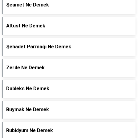
Şeamet Ne Demek
Altüst Ne Demek
Şehadet Parmağı Ne Demek
Zerde Ne Demek
Dubleks Ne Demek
Buymak Ne Demek
Rubidyum Ne Demek