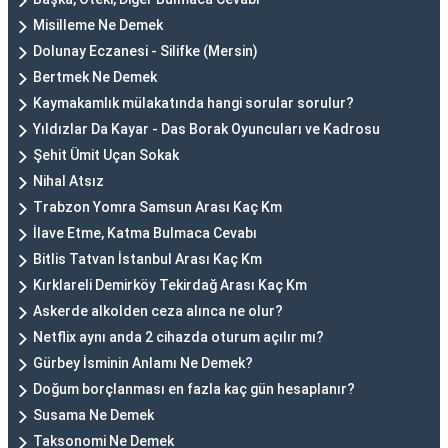
Misilleme Ne Demek
Dolunay Eczanesi - Silifke (Mersin)
Bertmek Ne Demek
Kaymakamlık mülakatında hangi sorular sorulur?
Yıldızlar Da Kayar - Das Borak Oyuncuları ve Kadrosu
Şehit Ümit Uçan Sokak
Nihal Atsız
Trabzon Yomra Samsun Arası Kaç Km
İlave Etme, Katma Bulmaca Cevabı
Bitlis Tatvan İstanbul Arası Kaç Km
Kırklareli Demirköy Tekirdağ Arası Kaç Km
Askerde alkolden ceza alınca ne olur?
Netflix aynı anda 2 cihazda oturum açılır mı?
Gürbey İsminin Anlamı Ne Demek?
Doğum borçlanması en fazla kaç gün hesaplanır?
Susama Ne Demek
Taksonomi Ne Demek