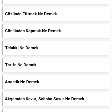
Gözünde Tütmek Ne Demek
Gönlünden Kopmak Ne Demek
Telakki Ne Demek
Tarife Ne Demek
Asortik Ne Demek
Akşamdan Kavur, Sabaha Savur Ne Demek