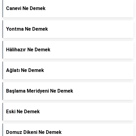
Canevi Ne Demek
Yontma Ne Demek
Hâlihazır Ne Demek
Ağlatı Ne Demek
Başlama Meridyeni Ne Demek
Eski Ne Demek
Domuz Dikeni Ne Demek