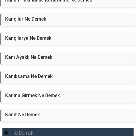
Kançılar Ne Demek
Kançılarya Ne Demek
Kanı Ayaklı Ne Demek
Kanıksama Ne Demek
Kanına Girmek Ne Demek
Kanıt Ne Demek
Ne Demek