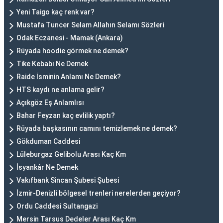
Yeni Taigo kaç renk var?
Mustafa Tuncer Selam Allahın Selamı Sözleri
Odak Eczanesi - Mamak (Ankara)
Rüyada hoodie görmek ne demek?
Tike Kebabı Ne Demek
Raide İsminin Anlamı Ne Demek?
HTS kaydı ne anlama gelir?
Açıkgöz Eş Anlamlısı
Bahar Feyzan kaç evlilik yaptı?
Rüyada başkasının camını temizlemek ne demek?
Gökduman Caddesi
Lüleburgaz Gelibolu Arası Kaç Km
İsyankâr Ne Demek
Vakıfbank Sincan Şubesi Şubesi
İzmir-Denizli bölgesel trenleri nerelerden geçiyor?
Ordu Caddesi Sultangazi
Mersin Tarsus Dedeler Arası Kaç Km