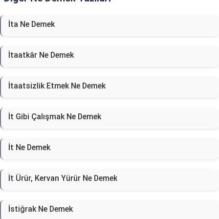
İta Ne Demek
İtaatkâr Ne Demek
İtaatsizlik Etmek Ne Demek
İt Gibi Çalışmak Ne Demek
İt Ne Demek
İt Ürür, Kervan Yürür Ne Demek
İstiğrak Ne Demek