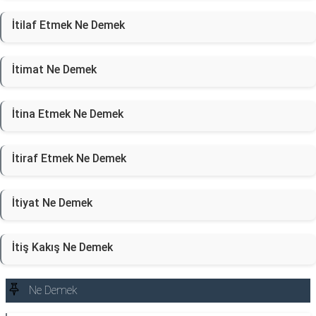
İtilaf Etmek Ne Demek
İtimat Ne Demek
İtina Etmek Ne Demek
İtiraf Etmek Ne Demek
İtiyat Ne Demek
İtiş Kakış Ne Demek
Ne Demek