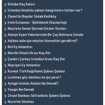
Kömbe Kaç Kalori
İstanbul Anadolu yakası hangi metro hatları var?
Ziyaettin Baydar Sokak Kadıköy
İrem Eczanesi - Şehitkamil (Gaziantep)
Mustafa Sevim Sürmeli Gözler Sözleri
Alanya Ilçesi Yakınlarında Bir Çay Bulmaca Cevabı
Adidas iade için müşteri hizmetleri gerekli mi?
Bol Eş Anlamlısı
Mardin Ömerli Arası Kaç Km
Çankırı Çerkeş İstanbul Arası Kaç Km
Neşriyat Eş Anlamlısı
Kuveyt Türk Kağıthane Şubesi Şubesi
Lotemax göz damlası ne işe yarar?
Aytigin İsminin Anlamı Ne Demek?
Yangın Ne Demek
Ziraat Bankası Safranbolu Şubesi Şubesi
Nurettin Sönmez