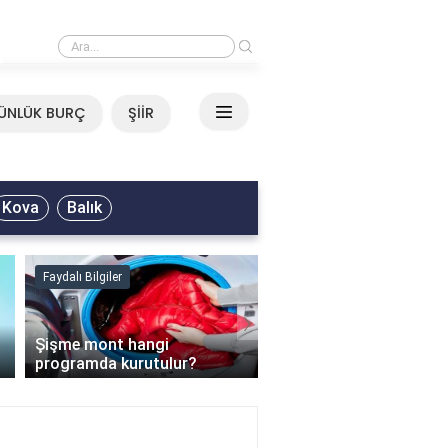
›
Mirkelam - Tavla Sözleri
ÜNLÜK BURÇ
ŞİİR
Kova
Balık
Faydalı Bilgiler
Faydalı Bilgiler
›
Şişme mont hangi
programda kurutulur?
Şofben suyu neden ısı