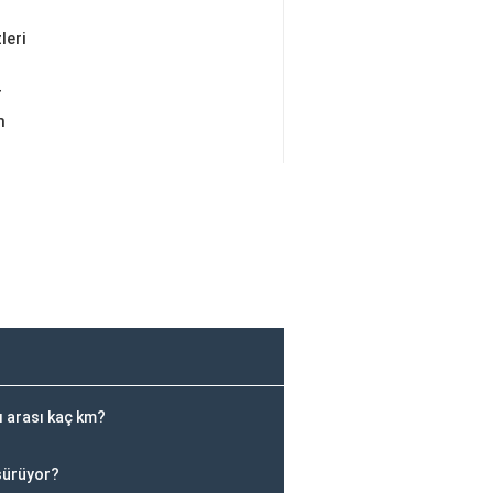
leri
r
m
ı arası kaç km?
sürüyor?