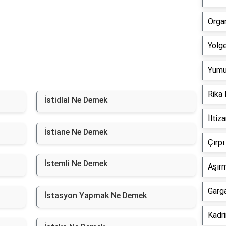
Orga
Yolg
Yumu
Rika
İstidlal Ne Demek
İlti
İstiane Ne Demek
Çırp
İstemli Ne Demek
Aşır
Garg
İstasyon Yapmak Ne Demek
Kadr