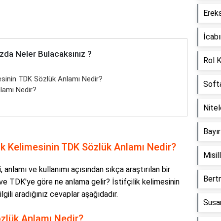
Erek
İcab
zda Neler Bulacaksınız ?
Rol 
imesinin TDK Sözlük Anlamı Nedir?
Soft
lamı Nedir?
Nite
Bayı
ilik Kelimesinin TDK Sözlük Anlamı Nedir?
Misi
i, anlamı ve kullanımı açısından sıkça araştırılan bir
Bert
ır ve TDK'ye göre ne anlama gelir? İstifçilik kelimesinin
lgili aradığınız cevaplar aşağıdadır.
Susa
özlük Anlamı Nedir?