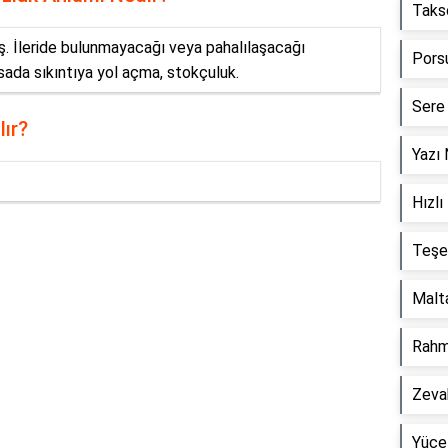
Taks
i̇ş. İleride bulunmayacağı veya pahalılaşacağı
Pors
ada sıkıntıya yol açma, stokçuluk.
Sere
lır?
Yazı
Hızl
Teşe
Reklam Alanı
Malt
Rahm
Zeva
Yüce