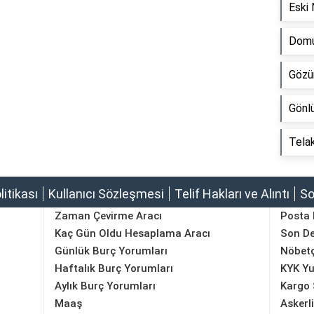
Eski
Domu
Gözü
Gönl
Tela
olitikası
Kullanıcı Sözleşmesi
Telif Hakları ve Alıntı
So
Zaman Çevirme Aracı
Posta
Kaç Gün Oldu Hesaplama Aracı
Son D
Günlük Burç Yorumları
Nöbetç
Haftalık Burç Yorumları
KYK Yu
Aylık Burç Yorumları
Kargo 
Maaş
Askerl