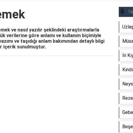
Demek
N
Uzla
mek ve nasıl yazılır şeklindeki araştırmalarla
k verilerine göre anlamı ve kullanım biçimiyle
yazımı ve taşıdığı anlam bakımından detaylı bilgi
Müsa
ir içerik sunulmuştur.
İri 
Reklam Alanı
Kınd
Neys
Reze
Gebe
Beşe