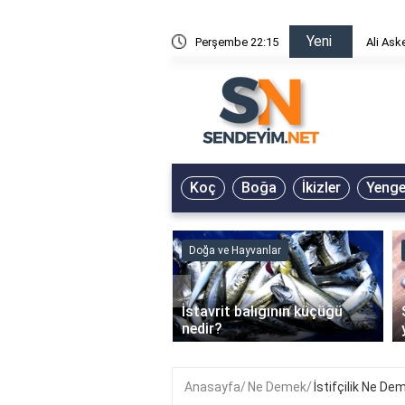
Yeni
risin Önü Sözleri
Perşembe 22:15
Ali Ask
Koç
Boğa
İkizler
Yeng
ve Hayvanlar
Doğa ve Hayvanlar
‹
li en çok hangi iklimde
İstavrit balığının küçüğü
r?
nedir?
Anasayfa
Ne Demek
İstifçilik Ne De