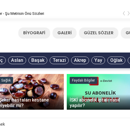
‹
er - Şu Metrisin Önü Sözleri
BİYOGRAFİ
GALERİ
GÜZEL SÖZLER
G
eç
Aslan
Başak
Terazi
Akrep
Yay
Oğlak
Sağlık
Faydalı Bilgiler
Şeker hastaları kestane
İSKİ abonelik iptali nasıl
yiyebilir mi?
yapılır?
mek