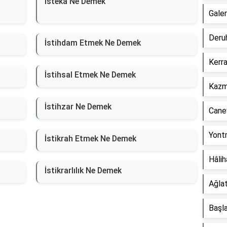
İsteka Ne Demek
Gale
Deru
İstihdam Etmek Ne Demek
Kerr
İstihsal Etmek Ne Demek
Kazm
İstihzar Ne Demek
Cane
Yont
İstikrah Etmek Ne Demek
Hâli
İstikrarlılık Ne Demek
Ağla
Başl