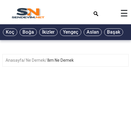
×
☰
BİYOGRAFİ
Koç
Boğa
İkizler
Yengeç
Aslan
Başak
T
GALERİ
GÜZEL
SÖZLER
Anasayfa
Ne Demek
Ilım Ne Demek
GÜNLÜK
BURÇ
ŞİİR
RÜYA
TABİRLERİ
TÜRKÜ
SÖZLERİ
YEMEK