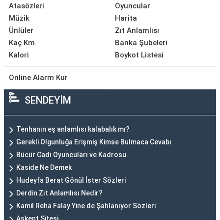
Atasözleri
Oyuncular
Müzik
Harita
Ünlüler
Zıt Anlamlısı
Kaç Km
Banka Şubeleri
Kalori
Boykot Listesi
Online Alarm Kur
SENDEYİM
Tenhanın eş anlamlısı kalabalık mı?
Gerekli Olgunluğa Erişmiş Kimse Bulmaca Cevabı
Bücür Cadı Oyuncuları ve Kadrosu
Kaside Ne Demek
Hudeyfa Berat Gönül İster Sözleri
Derdin Zıt Anlamlısı Nedir?
Kamil Reha Falay Yine de Şahlanıyor Sözleri
Askent Sitesi