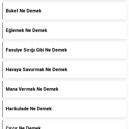
Buket Ne Demek
Eğlemek Ne Demek
Fasulye Sırığı Gibi Ne Demek
Havaya Savurmak Ne Demek
Mana Vermek Ne Demek
Harikulade Ne Demek
Cırcır Ne Demek