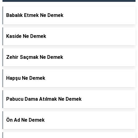
Babalık Etmek Ne Demek
Kaside Ne Demek
Zehir Saçmak Ne Demek
Hapşu Ne Demek
Pabucu Dama Atılmak Ne Demek
Ön Ad Ne Demek