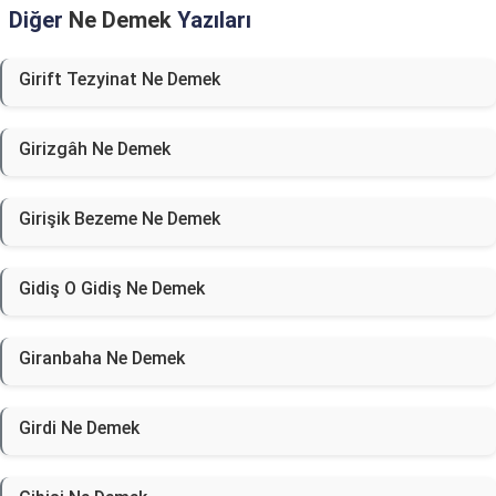
Diğer
Ne Demek
Yazıları
Girift Tezyinat Ne Demek
Girizgâh Ne Demek
Girişik Bezeme Ne Demek
Gidiş O Gidiş Ne Demek
Giranbaha Ne Demek
Girdi Ne Demek