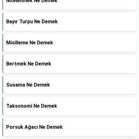
Nitelenmek Ne Demek
Bayır Turpu Ne Demek
Misilleme Ne Demek
Bertmek Ne Demek
Susama Ne Demek
Taksonomi Ne Demek
Porsuk Ağacı Ne Demek