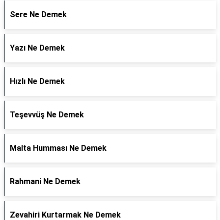
Sere Ne Demek
Yazı Ne Demek
Hızlı Ne Demek
Teşevvüş Ne Demek
Malta Humması Ne Demek
Rahmani Ne Demek
Zevahiri Kurtarmak Ne Demek