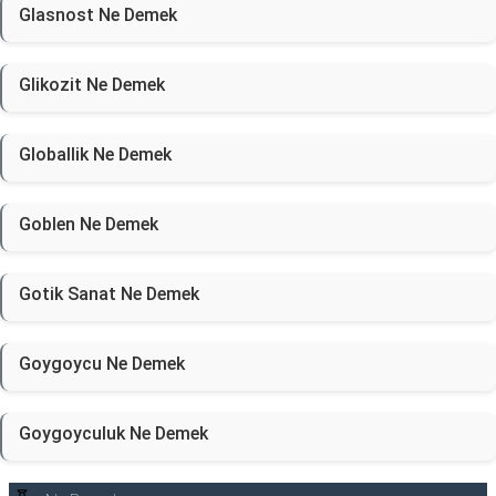
Glasnost Ne Demek
Glikozit Ne Demek
Globallik Ne Demek
Goblen Ne Demek
Gotik Sanat Ne Demek
Goygoycu Ne Demek
Goygoyculuk Ne Demek