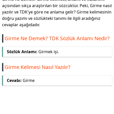
açısından sıkça araştırılan bir sözcüktür. Peki, Girme nasıl
yazılır ve TDK'ye göre ne anlama gelir? Girme kelimesinin
doğru yazımı ve sözlükteki tanımı ile ilgili aradığınız
cevaplar aşağıdadır.
Girme Ne Demek? TDK Sözlük Anlamı Nedir?
Sözlük Anlamı:
Girmek i̇şi.
Girme Kelimesi Nasıl Yazılır?
Cevabı:
Girme
Reklam Alanı