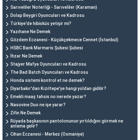
Sarıveliler Noterliği - Sarıveliler (Karaman)
Dolap Beygiri Oyuncuları ve Kadrosu
Türkiye'de hibisküs yetişir mi?
Yazıhane Ne Demek
Gözdem Eczanesi - Küçükçekmece Cennet (İstanbul)
HSBC Bank Marmaris Şubesi Şubesi
İhzar Ne Demek
Stajyer Mafya Oyuncuları ve Kadrosu
The Bad Batch Oyuncuları ve Kadrosu
Honda sistemi kontrol et ne demek?
Diyarbakır'dan Kızıltepe'ye hangi yoldan gidilir?
Emekli maaş tahsis no nerede yazar?
Nasovine Duo ne işe yarar?
Zifin Ne Demek
Rüyada başkasının pantolonunun yırtıldığını görmek ne
anlama gelir?
Cihan Eczanesi - Merkez (Osmaniye)