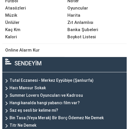
Futbol
Noter
Atasözleri
Oyuncular
Müzik
Harita
Ünlüler
Zıt Anlamlısı
Kaç Km
Banka Şubeleri
Kalori
Boykot Listesi
Online Alarm Kur
SENDEYİM
Tutal Eczanesi - Merkez Eyyübiye (Şanlıurfa)
Hacı Mansur Sokak
Summer Lovers Oyuncuları ve Kadrosu
Hangi kanalda hangi yabancı film var?
Saz eş sesli bir kelime mi?
Bin Tasa (Veya Merak) Bir Borç Ödemez Ne Demek
Titr Ne Demek