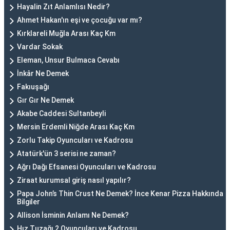
Hayalin Zıt Anlamlısı Nedir?
Ahmet Hakan'ın eşi ve çocuğu var mı?
Kırklareli Muğla Arası Kaç Km
Vardar Sokak
Eleman, Unsur Bulmaca Cevabı
İnkâr Ne Demek
Fakıuşağı
Gır Gır Ne Demek
Akabe Caddesi Sultanbeyli
Mersin Erdemli Niğde Arası Kaç Km
Zorlu Takip Oyuncuları ve Kadrosu
Atatürk'ün 3 serisi ne zaman?
Ağrı Dağı Efsanesi Oyuncuları ve Kadrosu
Ziraat kurumsal giriş nasıl yapılır?
Papa John’s Thin Crust Ne Demek? İnce Kenar Pizza Hakkında
Bilgiler
Allison İsminin Anlamı Ne Demek?
Hız Tuzağı 2 Oyuncuları ve Kadrosu