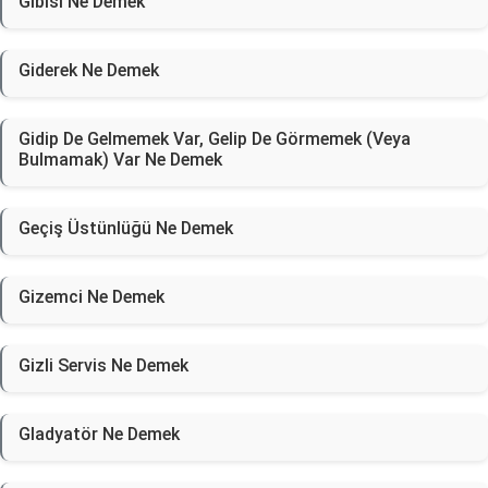
Gibisi Ne Demek
Giderek Ne Demek
Gidip De Gelmemek Var, Gelip De Görmemek (Veya
Bulmamak) Var Ne Demek
Geçiş Üstünlüğü Ne Demek
Gizemci Ne Demek
Gizli Servis Ne Demek
Gladyatör Ne Demek