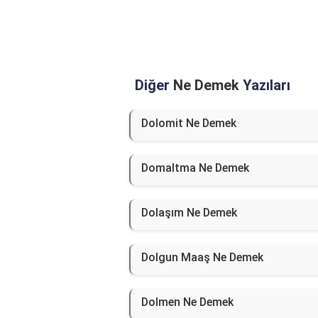
Diğer
Ne Demek
Yazıları
Dolomit Ne Demek
Domaltma Ne Demek
Dolaşım Ne Demek
Dolgun Maaş Ne Demek
Dolmen Ne Demek