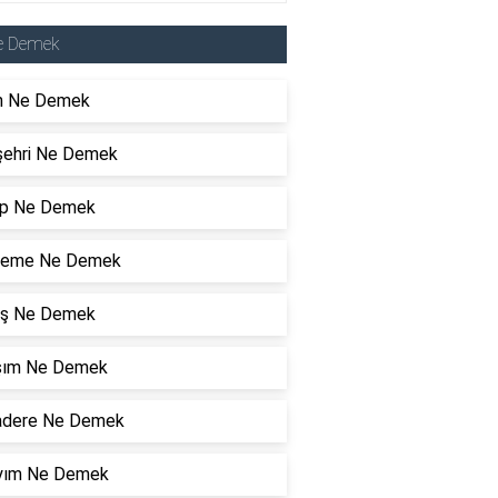
e Demek
n Ne Demek
şehri Ne Demek
p Ne Demek
leme Ne Demek
ş Ne Demek
şım Ne Demek
dere Ne Demek
Kıyım Ne Demek