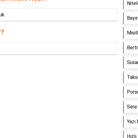
Nite
uk.
Bayı
r?
Misi
Bert
Susa
Reklam Alanı
Taks
Pors
Sere
Yazı
Hızl