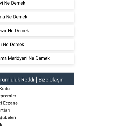
vi Ne Demek
ma Ne Demek
hazır Ne Demek
tı Ne Demek
ama Meridyeni Ne Demek
rumluluk Reddi
Bize Ulaşın
 Kodu
epremler
i Eczane
rtları
Şubeleri
ik