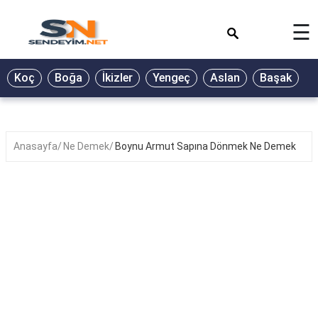
×
☰
BİYOGRAFİ
Koç
Boğa
İkizler
Yengeç
Aslan
Başak
T
GALERİ
GÜZEL
SÖZLER
Anasayfa
Ne Demek
Boynu Armut Sapına Dönmek Ne Demek
GÜNLÜK
BURÇ
ŞİİR
RÜYA
TABİRLERİ
TÜRKÜ
SÖZLERİ
YEMEK