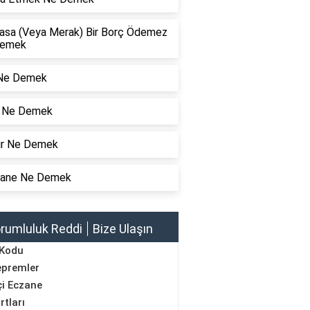
Tasa (Veya Merak) Bir Borç Ödemez
Demek
 Ne Demek
r Ne Demek
Gır Ne Demek
hane Ne Demek
rumluluk Reddi
Bize Ulaşın
 Kodu
epremler
i Eczane
rtları