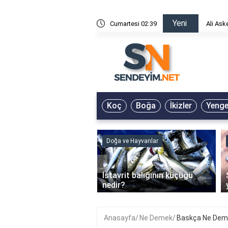
Yeni
risin Önü Sözleri
Cumartesi 02:39
Ali Ask
Koç
Boğa
İkizler
Yeng
ve Hayvanlar
Doğa ve Hayvanlar
‹
li en çok hangi iklimde
İstavrit balığının küçüğü
r?
nedir?
Anasayfa
Ne Demek
Baskça Ne Dem