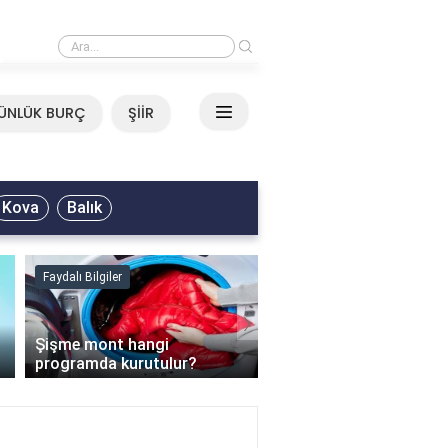
›
Mirkelam - Tavla Sözleri
ÜNLÜK BURÇ
ŞİİR
Kova
Balık
Faydalı Bilgiler
Faydalı Bilgiler
›
Şişme mont hangi
programda kurutulur?
Şofben suyu neden ısı