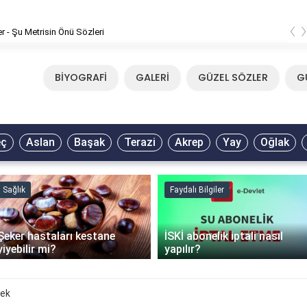
‹
er - Şu Metrisin Önü Sözleri
BİYOGRAFİ
GALERİ
GÜZEL SÖZLER
G
eç
Aslan
Başak
Terazi
Akrep
Yay
Oğlak
Sağlık
Faydalı Bilgiler
Şeker hastaları kestane
İSKİ abonelik iptali nasıl
yiyebilir mi?
yapılır?
ek