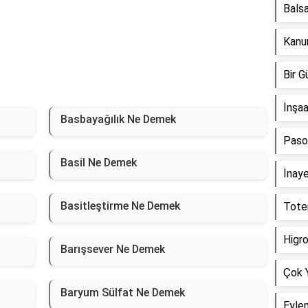
Bals
Kanu
Bir 
İnşa
Basbayağılık Ne Demek
Paso
Basil Ne Demek
İnay
Basitleştirme Ne Demek
Tote
Higr
Barışsever Ne Demek
Çok 
Baryum Sülfat Ne Demek
Eyle