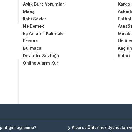
Aylık Burç Yorumları
Kargo 
Maaş
Askerl
İlahi Sözleri
Futbol
Ne Demek
Atasöz
Eş Anlamlı Kelimeler
Müzik
Eczane
Ünlüle
Bulmaca
Kaç K
Deyimler Sözlüğü
Kalori
Online Alarm Kur
pıldığını öğrenme?
Kibarca Öldürmek Oyuncuları 