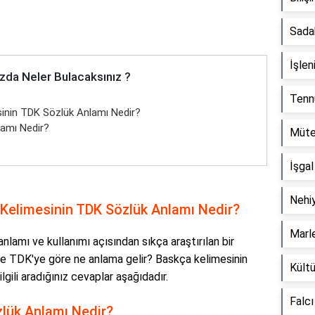
Sada
İşle
zda Neler Bulacaksınız ?
Tenn
nin TDK Sözlük Anlamı Nedir?
amı Nedir?
Müte
İşga
Nehi
elimesinin TDK Sözlük Anlamı Nedir?
Marl
amı ve kullanımı açısından sıkça araştırılan bir
 ve TDK'ye göre ne anlama gelir? Baskça kelimesinin
Kültü
lgili aradığınız cevaplar aşağıdadır.
Falc
lük Anlamı Nedir?