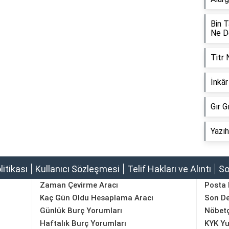
Bin 
Ne 
Titr
İnkâ
Gır 
Yazı
olitikası
Kullanıcı Sözleşmesi
Telif Hakları ve Alıntı
So
Zaman Çevirme Aracı
Posta
Kaç Gün Oldu Hesaplama Aracı
Son D
Günlük Burç Yorumları
Nöbetç
Haftalık Burç Yorumları
KYK Yu