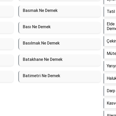
Basmak Ne Demek
Tati
Elde
Bası Ne Demek
Dem
Çeki
Basılmak Ne Demek
Müte
Batakhane Ne Demek
Yarı
Batimetri Ne Demek
Halu
Darp
Kasv
Alar