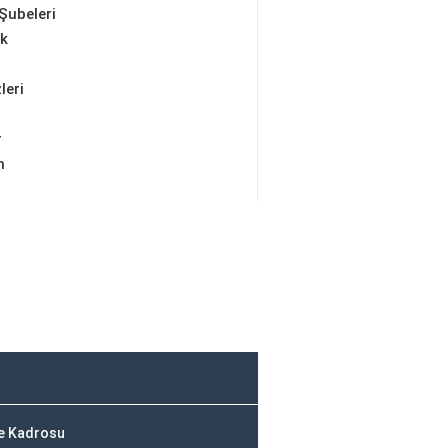
Şubeleri
ik
leri
r
m
ve Kadrosu