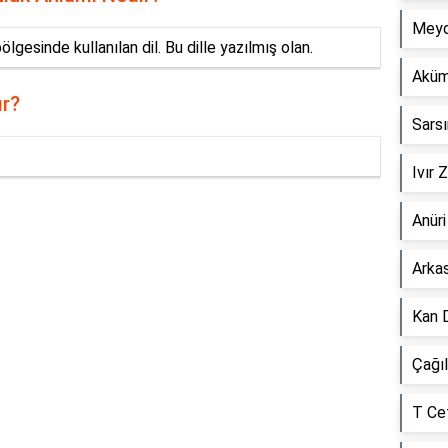
Meyd
lgesinde kullanılan dil. Bu dille yazılmış olan.
Aküm
ır?
Sars
Ivır 
Anür
Reklam Alanı
Arka
Kan 
Çağı
T Ce