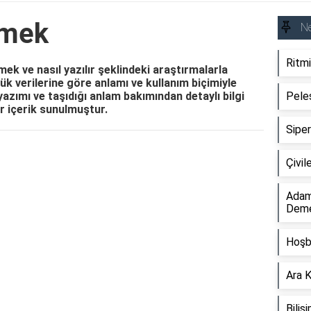
emek
N
Ritm
k ve nasıl yazılır şeklindeki araştırmalarla
k verilerine göre anlamı ve kullanım biçimiyle
yazımı ve taşıdığı anlam bakımından detaylı bilgi
Pele
ir içerik sunulmuştur.
Sipe
Reklam Alanı
Çivi
Adam
Dem
Hoşb
Ara 
Bili