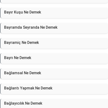
Bayır Kuşu Ne Demek
Bayramda Seyranda Ne Demek
Bayramiç Ne Demek
Bayrı Ne Demek
Bağlamsal Ne Demek
Bağlantı Yapmak Ne Demek
Bağlayıcılık Ne Demek