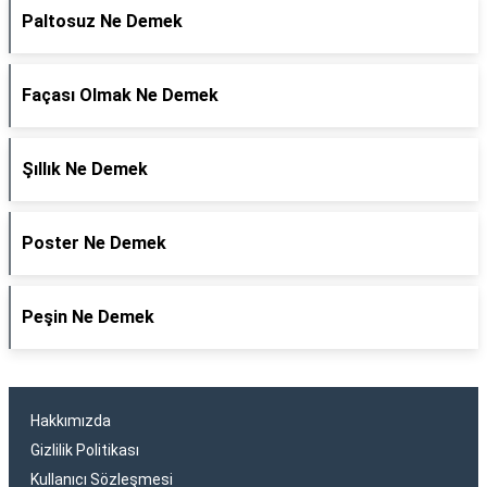
Paltosuz Ne Demek
Façası Olmak Ne Demek
Şıllık Ne Demek
Poster Ne Demek
Peşin Ne Demek
Hakkımızda
Gizlilik Politikası
Kullanıcı Sözleşmesi