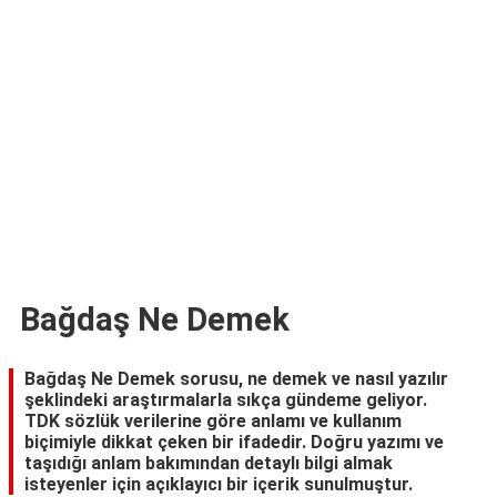
TARİFLERİ
HİKAYELER
Bize
Ulaşın
Bağdaş Ne Demek
Bağdaş Ne Demek sorusu, ne demek ve nasıl yazılır
şeklindeki araştırmalarla sıkça gündeme geliyor.
TDK sözlük verilerine göre anlamı ve kullanım
biçimiyle dikkat çeken bir ifadedir. Doğru yazımı ve
taşıdığı anlam bakımından detaylı bilgi almak
isteyenler için açıklayıcı bir içerik sunulmuştur.