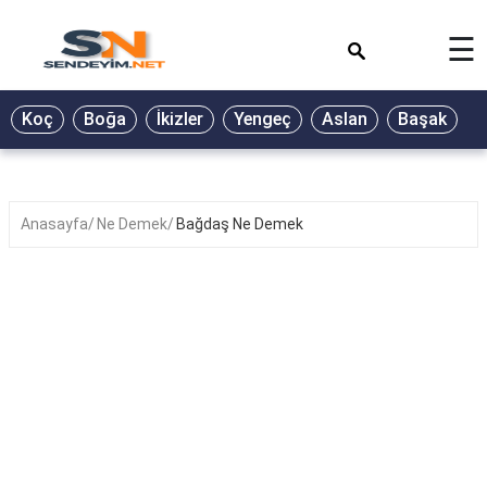
×
☰
BİYOGRAFİ
Koç
Boğa
İkizler
Yengeç
Aslan
Başak
T
GALERİ
GÜZEL
SÖZLER
Anasayfa
Ne Demek
Bağdaş Ne Demek
GÜNLÜK
BURÇ
ŞİİR
RÜYA
TABİRLERİ
TÜRKÜ
SÖZLERİ
YEMEK