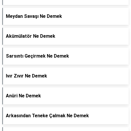
Meydan Savaşı Ne Demek
Akümülatör Ne Demek
Sarsıntı Geçirmek Ne Demek
Ivır Zıvır Ne Demek
Anüri Ne Demek
Arkasından Teneke Çalmak Ne Demek