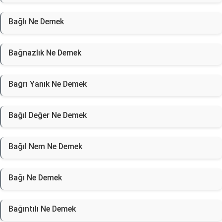
Bağlı Ne Demek
Bağnazlık Ne Demek
Bağrı Yanık Ne Demek
Bağıl Değer Ne Demek
Bağıl Nem Ne Demek
Bağı Ne Demek
Bağıntılı Ne Demek