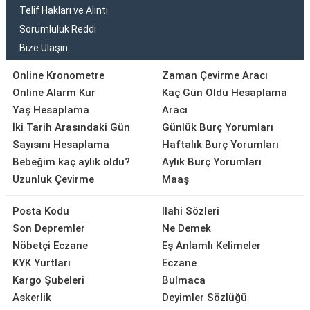
Telif Hakları ve Alıntı
Sorumluluk Reddi
Bize Ulaşın
Online Kronometre
Zaman Çevirme Aracı
Online Alarm Kur
Kaç Gün Oldu Hesaplama
Yaş Hesaplama
Aracı
İki Tarih Arasındaki Gün
Günlük Burç Yorumları
Sayısını Hesaplama
Haftalık Burç Yorumları
Bebeğim kaç aylık oldu?
Aylık Burç Yorumları
Uzunluk Çevirme
Maaş
Posta Kodu
İlahi Sözleri
Son Depremler
Ne Demek
Nöbetçi Eczane
Eş Anlamlı Kelimeler
KYK Yurtları
Eczane
Kargo Şubeleri
Bulmaca
Askerlik
Deyimler Sözlüğü