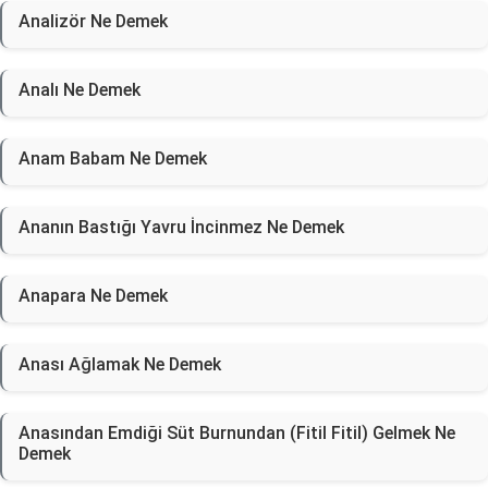
Analizör Ne Demek
Analı Ne Demek
Anam Babam Ne Demek
Ananın Bastığı Yavru İncinmez Ne Demek
Anapara Ne Demek
Anası Ağlamak Ne Demek
Anasından Emdiği Süt Burnundan (Fitil Fitil) Gelmek Ne
Demek