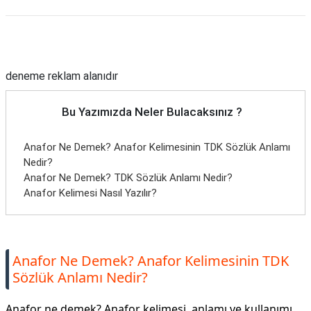
Reklam Alanı
deneme reklam alanıdır
Bu Yazımızda Neler Bulacaksınız ?
Anafor Ne Demek? Anafor Kelimesinin TDK Sözlük Anlamı
Nedir?
Anafor Ne Demek? TDK Sözlük Anlamı Nedir?
Anafor Kelimesi Nasıl Yazılır?
Anafor Ne Demek? Anafor Kelimesinin TDK
Sözlük Anlamı Nedir?
Anafor ne demek? Anafor kelimesi, anlamı ve kullanımı