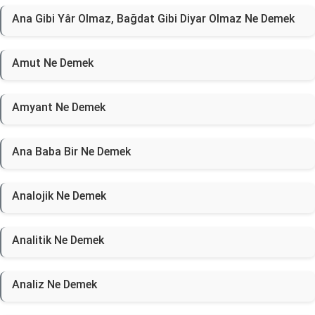
Ana Gibi Yâr Olmaz, Bağdat Gibi Diyar Olmaz Ne Demek
Amut Ne Demek
Amyant Ne Demek
Ana Baba Bir Ne Demek
Analojik Ne Demek
Analitik Ne Demek
Analiz Ne Demek