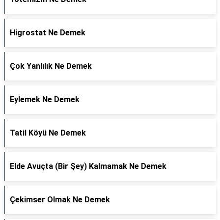
Higrostat Ne Demek
Çok Yanlılık Ne Demek
Eylemek Ne Demek
Tatil Köyü Ne Demek
Elde Avuçta (Bir Şey) Kalmamak Ne Demek
Çekimser Olmak Ne Demek