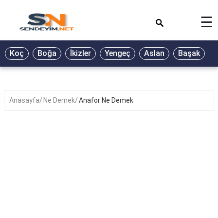
×
☰
BİYOGRAFİ
Koç
Boğa
İkizler
Yengeç
Aslan
Başak
T
GALERİ
GÜZEL
SÖZLER
Anasayfa
Ne Demek
Anafor Ne Demek
GÜNLÜK
BURÇ
ŞİİR
RÜYA
TABİRLERİ
TÜRKÜ
SÖZLERİ
YEMEK