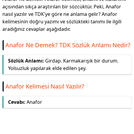
açısından sıkça araştırılan bir sözcüktür. Peki, Anafor
nasıl yazılır ve TDK'ye göre ne anlama gelir? Anafor
kelimesinin doğru yazımı ve sözlükteki tanımı ile ilgili
aradığınız cevaplar aşağıdadır.
Anafor Ne Demek? TDK Sözlük Anlamı Nedir?
Sözlük Anlamı:
Girdap. Karmakarışık bir durum.
Yolsuzluk yapılarak elde edilen şey.
Anafor Kelimesi Nasıl Yazılır?
Cevabı:
Anafor
Reklam Alanı