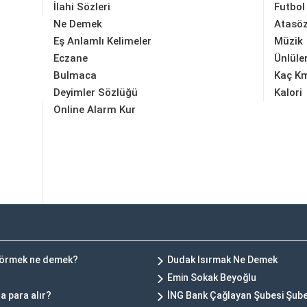
İlahi Sözleri
Futbol
Ne Demek
Atasöz
Eş Anlamlı Kelimeler
Müzik
Eczane
Ünlüle
Bulmaca
Kaç K
Deyimler Sözlüğü
Kalori
Online Alarm Kur
y görmek ne demek?
Dudak Isırmak Ne Demek
Emin Sokak Beyoğlu
a para alır?
İNG Bank Çağlayan Şubesi Şube