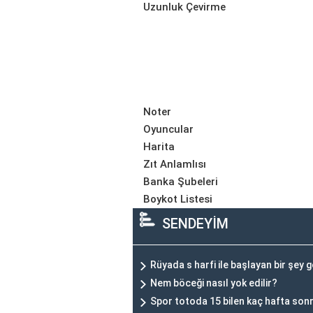
Uzunluk Çevirme
Noter
Oyuncular
Harita
Zıt Anlamlısı
Banka Şubeleri
Boykot Listesi
SENDEYİM
Rüyada s harfi ile başlayan bir şe
Nem böceği nasıl yok edilir?
Spor totoda 15 bilen kaç hafta sonr