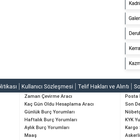
Kadr
Gale
Deru
Kerr
Kazm
olitikası
Kullanıcı Sözleşmesi
Telif Hakları ve Alıntı
So
Zaman Çevirme Aracı
Posta
Kaç Gün Oldu Hesaplama Aracı
Son D
Günlük Burç Yorumları
Nöbetç
Haftalık Burç Yorumları
KYK Yu
Aylık Burç Yorumları
Kargo 
Maaş
Askerl