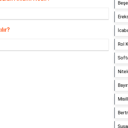
Beşe
Erek
lır?
İcab
Rol 
Soft
Reklam Alanı
Nite
Bayı
Misi
Bert
Susa