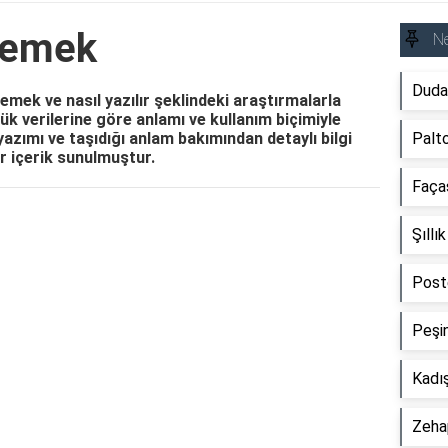
Demek
N
Duda
ek ve nasıl yazılır şeklindeki araştırmalarla
k verilerine göre anlamı ve kullanım biçimiyle
yazımı ve taşıdığı anlam bakımından detaylı bilgi
Palt
ir içerik sunulmuştur.
Faça
Reklam Alanı
Şıll
Post
Peşi
Kadı
Zeha