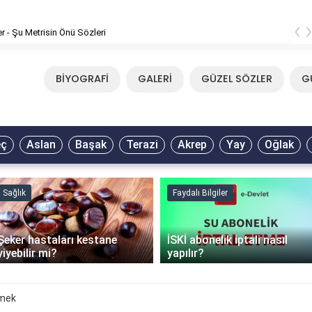
‹
er - Şu Metrisin Önü Sözleri
BİYOGRAFİ
GALERİ
GÜZEL SÖZLER
G
eç
Aslan
Başak
Terazi
Akrep
Yay
Oğlak
Sağlık
Faydalı Bilgiler
Şeker hastaları kestane
İSKİ abonelik iptali nasıl
yiyebilir mi?
yapılır?
emek