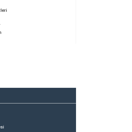
leri
r
m
si