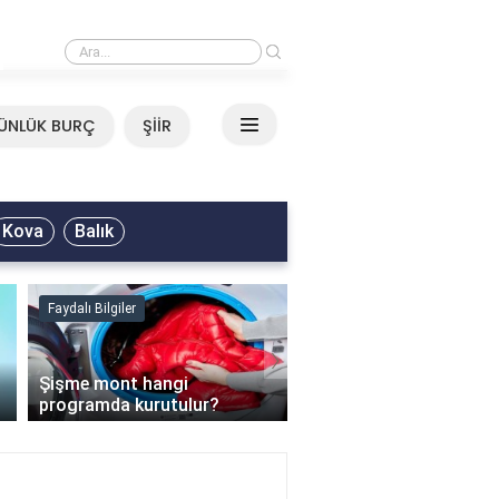
›
Mirkelam - Tavla Sözleri
ÜNLÜK BURÇ
ŞİİR
Kova
Balık
Faydalı Bilgiler
Faydalı Bilgiler
›
Şişme mont hangi
programda kurutulur?
Şofben suyu neden ısı