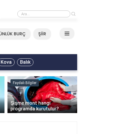
›
Mirkelam - Tavla Sözleri
ÜNLÜK BURÇ
ŞİİR
Kova
Balık
Faydalı Bilgiler
Faydalı Bilgiler
›
Şişme mont hangi
programda kurutulur?
Şofben suyu neden ısı