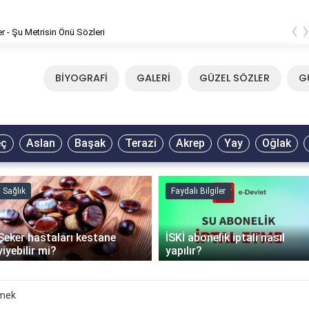
‹
er - Şu Metrisin Önü Sözleri
BİYOGRAFİ
GALERİ
GÜZEL SÖZLER
G
eç
Aslan
Başak
Terazi
Akrep
Yay
Oğlak
Sağlık
Faydalı Bilgiler
Şeker hastaları kestane
İSKİ abonelik iptali nasıl
yiyebilir mi?
yapılır?
mek