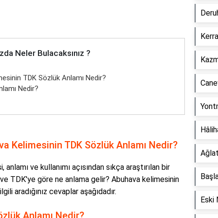
Deru
Kerr
zda Neler Bulacaksınız ?
Kazm
esinin TDK Sözlük Anlamı Nedir?
Cane
lamı Nedir?
Yont
Hâli
 Kelimesinin TDK Sözlük Anlamı Nedir?
Ağla
anlamı ve kullanımı açısından sıkça araştırılan bir
Başl
r ve TDK'ye göre ne anlama gelir? Abuhava kelimesinin
lgili aradığınız cevaplar aşağıdadır.
Eski
zlük Anlamı Nedir?