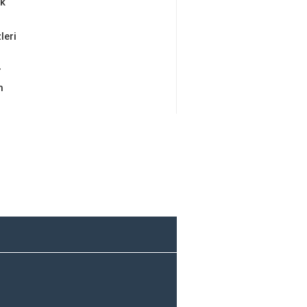
ik
leri
r
m