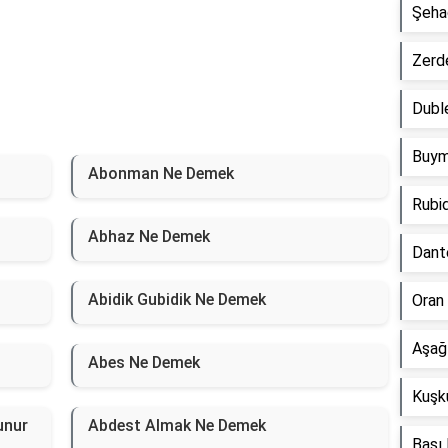
Şeha
Zerd
Dubl
Buym
Abonman Ne Demek
Rubi
Abhaz Ne Demek
Dant
Abidik Gubidik Ne Demek
Oran
Aşağ
Abes Ne Demek
Kuşk
unur
Abdest Almak Ne Demek
Bası