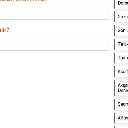
Domu
Gözü
lır?
Gönl
Tela
Tari
Reklam Alanı
Asor
Akşa
Dem
Şeam
Altü