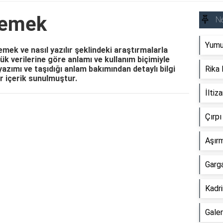
Demek
N
Yumu
ek ve nasıl yazılır şeklindeki araştırmalarla
k verilerine göre anlamı ve kullanım biçimiyle
yazımı ve taşıdığı anlam bakımından detaylı bilgi
Rika
ir içerik sunulmuştur.
İlti
Reklam Alanı
Çırp
Aşır
Garg
Kadr
Gale