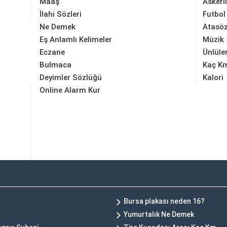
Maaş
Askerl
İlahi Sözleri
Futbol
Ne Demek
Atasöz
Eş Anlamlı Kelimeler
Müzik
Eczane
Ünlüle
Bulmaca
Kaç K
Deyimler Sözlüğü
Kalori
Online Alarm Kur
Bursa plakası neden 16?
Yumurtalık Ne Demek