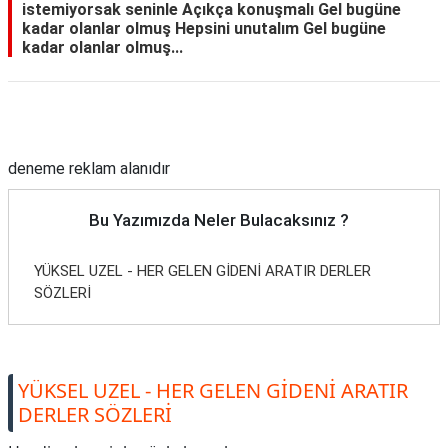
istemiyorsak seninle Açıkça konuşmalı Gel bugüne
kadar olanlar olmuş Hepsini unutalım Gel bugüne
kadar olanlar olmuş...
Reklam Alanı
deneme reklam alanıdır
Bu Yazımızda Neler Bulacaksınız ?
YÜKSEL UZEL - HER GELEN GİDENİ ARATIR DERLER
SÖZLERİ
YÜKSEL UZEL - HER GELEN GİDENİ ARATIR
DERLER SÖZLERİ