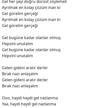
Gel her şeyi doğru dürüst söylemeli
Ayrılmak en kolay çözüm inan ki
Gel görelim gerçeği
Ayrılmak en kolay çözüm inan ki
Gel görelim gerçeği
Gel bugüne kadar olanlar olmuş
Hepsini unutalım
Gel bugüne kadar olanlar olmuş
Hepsini unutalım
Gelen gideni aratır derler
Bırak nazı anlaşalım
Gelen gideni aratır derler
Bırak nazı anlaşalım
Ooo, haydi haydi gel nazlanma
Yaa, haydi haydi gel nazlanma