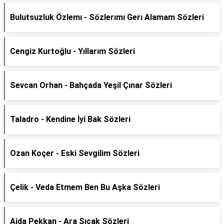
Bulutsuzluk Özlemı - Sözlerımı Gerı Alamam Sözleri
Cengiz Kurtoğlu - Yıllarım Sözleri
Sevcan Orhan - Bahçada Yeşil Çınar Sözleri
Taladro - Kendine İyi Bak Sözleri
Ozan Koçer - Eski Sevgilim Sözleri
Çelik - Veda Etmem Ben Bu Aşka Sözleri
Ajda Pekkan - Ara Sıcak Sözleri