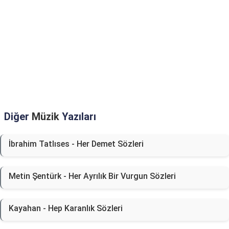
Diğer
Müzik
Yazıları
İbrahim Tatlıses - Her Demet Sözleri
Metin Şentürk - Her Ayrılık Bir Vurgun Sözleri
Kayahan - Hep Karanlık Sözleri