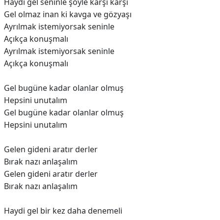
Haydi gel seninle şöyle karşı karşı
Gel olmaz inan ki kavga ve gözyaşı
Ayrılmak istemiyorsak seninle
Açıkça konuşmalı
Ayrılmak istemiyorsak seninle
Açıkça konuşmalı
Gel bugüne kadar olanlar olmuş
Hepsini unutalım
Gel bugüne kadar olanlar olmuş
Hepsini unutalım
Gelen gideni aratır derler
Bırak nazı anlaşalım
Gelen gideni aratır derler
Bırak nazı anlaşalım
Haydi gel bir kez daha denemeli