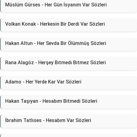
Müslüm Gürses - Her Gün İsyanım Var Sözleri
Volkan Konak - Herkesin Bir Derdi Var Sözleri
Hakan Altun - Her Sevda Bir Ölümmüş Sözleri
Rana Alagöz - Herşey Bıtmedı Bıtmez Sözleri
Adamo - Her Yerde Kar Var Sözleri
Hakan Taşıyan - Hesabım Bitmedi Sözleri
İbrahim Tatlıses - Hesabım Var Sözleri