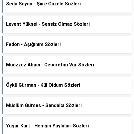
Seda Sayan - Şiire Gazele Sözleri
Levent Yüksel - Sensiz Olmaz Sözleri
Fedon - Aşığınım Sözleri
Muazzez Abacı - Cesaretim Var Sözleri
Öykü Gürman - Kül Oldum Sözleri
Müslüm Gürses - Sandalcı Sözleri
Yaşar Kurt - Hemşin Yaylaları Sözleri