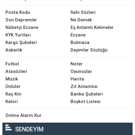
Posta Kodu
İlahi Sözleri
Son Depremler
Ne Demek
Nöbetçi Eczane
Eş Anlamlı Kelimeler
KYK Yurtları
Eczane
Kargo Şubeleri
Bulmaca
Askerlik
Deyimler Sözlüğü
Futbol
Noter
Atasözleri
Oyuncular
Müzik
Harita
Ünlüler
Zıt Anlamlısı
Kaç Km
Banka Şubeleri
Kalori
Boykot Listesi
Online Alarm Kur
SENDEYİM