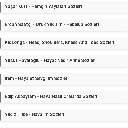
Yaşar Kurt - Hemşin Yaylaları Sözleri
Ercan Saatçi - Ufuk Yıldırım - Hebelüp Sözleri
Kıdsongs - Head, Shoulders, Knees And Toes Sözleri
Yusuf Hayaloğlu - Hayat Nedir Anne Sözleri
İrem - Hayalet Sevgilim Sözleri
Edip Akbayram - Hava Nasıl Oralarda Sözleri
Yıldız Tilbe - Havalım Sözleri