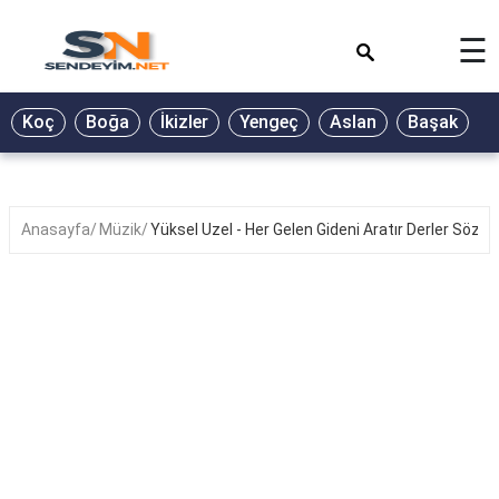
×
☰
BİYOGRAFİ
Koç
Boğa
İkizler
Yengeç
Aslan
Başak
T
GALERİ
GÜZEL
SÖZLER
Anasayfa
Müzik
Yüksel Uzel - Her Gelen Gideni Aratır Derler Sözler
GÜNLÜK
BURÇ
ŞİİR
RÜYA
TABİRLERİ
TÜRKÜ
SÖZLERİ
YEMEK