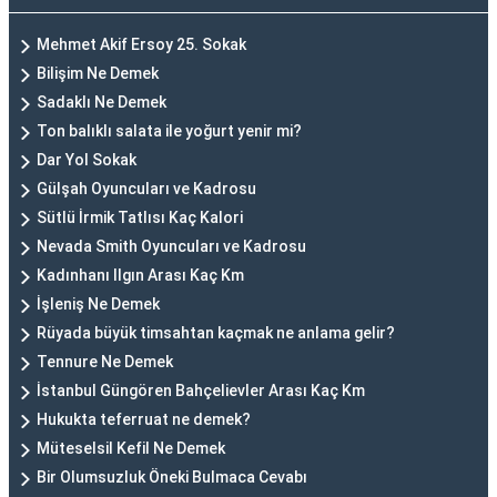
Mehmet Akif Ersoy 25. Sokak
Bilişim Ne Demek
Sadaklı Ne Demek
Ton balıklı salata ile yoğurt yenir mi?
Dar Yol Sokak
Gülşah Oyuncuları ve Kadrosu
Sütlü İrmik Tatlısı Kaç Kalori
Nevada Smith Oyuncuları ve Kadrosu
Kadınhanı Ilgın Arası Kaç Km
İşleniş Ne Demek
Rüyada büyük timsahtan kaçmak ne anlama gelir?
Tennure Ne Demek
İstanbul Güngören Bahçelievler Arası Kaç Km
Hukukta teferruat ne demek?
Müteselsil Kefil Ne Demek
Bir Olumsuzluk Öneki Bulmaca Cevabı